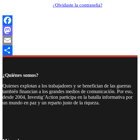
¿Olvidaste la contraseña?
Facebook
Mastodon
Email
Compartir
¿Quiénes somos?
Quienes explotan a los trabajadores y se benefician de las guerras
también financian a los grandes medios de comunicación. Por eso,
desde 2004, Investig’Action participa en la batalla informativa por
un mundo en paz y un reparto justo de la riqueza.
Facebook
Twitter
Instagram
YouTube
TikTok
Telegram
Enlace