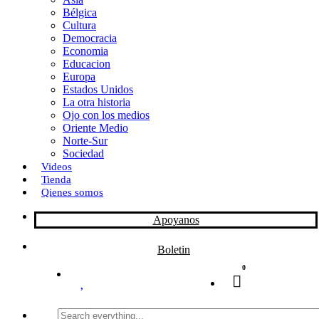
Bélgica
k
o
a
Cultura
Democracia
n
r
Economia
Educacion
t
Europa
Estados Unidos
i
La otra historia
r
Ojo con los medios
Oriente Medio
Norte-Sur
Sociedad
Videos
Tienda
Qienes somos
Apoyanos
Boletin
0
Search