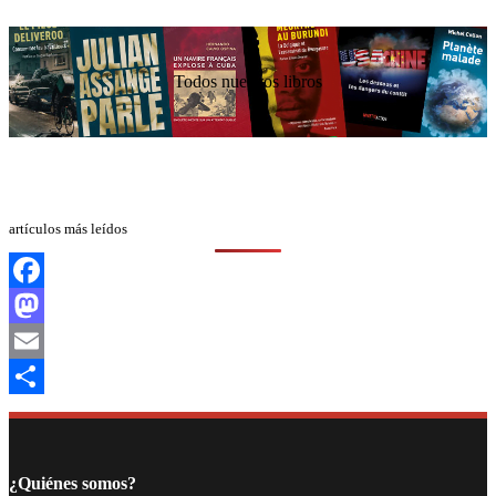
Todos nuestros libros
artículos más leídos
Facebook
Mastodon
Email
Compartir
¿Quiénes somos?