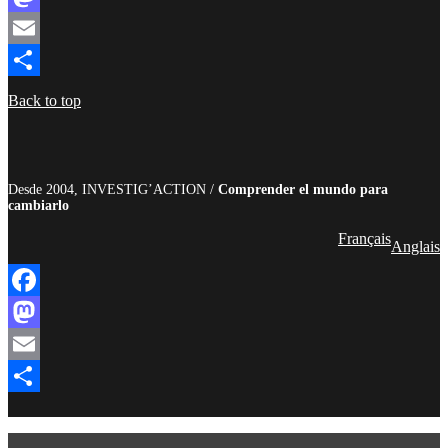
Mastodon
Email
Compartir
Back to top
Desde 2004, INVESTIG’ACTION /
Comprender el mundo para
cambiarlo
Français
Anglais
Facebook
Mastodon
Email
Compartir