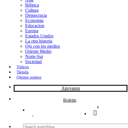
Bélgica
k
o
a
Cultura
Democracia
n
r
Economia
Educacion
t
Europa
Estados Unidos
i
La otra historia
r
Ojo con los medios
Oriente Medio
Norte-Sur
Sociedad
Videos
Tienda
Qienes somos
Apoyanos
Boletin
0
Search