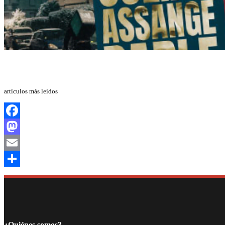
artículos más leídos
Facebook
Mastodon
Email
Compartir
¿Quiénes somos?