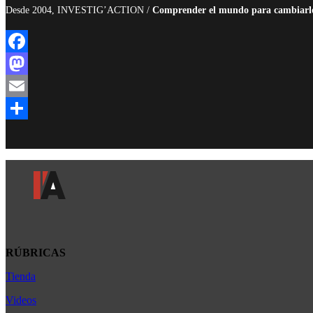
Desde 2004, INVESTIG’ACTION /
Comprender el mundo para cambiarl
Facebook
Mastodon
Email
Compartir
RÚBRICAS
Tienda
Africa
América Latina
Videos