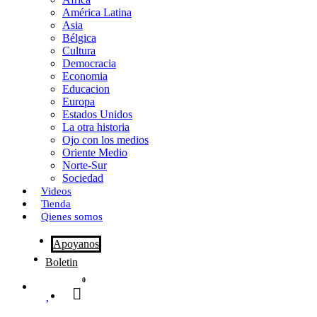
o
o
i
m
América Latina
o
d
l
p
Asia
Bélgica
k
o
a
Cultura
Democracia
n
r
Economia
Educacion
t
Europa
Estados Unidos
i
La otra historia
r
Ojo con los medios
Oriente Medio
Norte-Sur
Sociedad
Videos
Tienda
Qienes somos
Apoyanos
Boletin
0