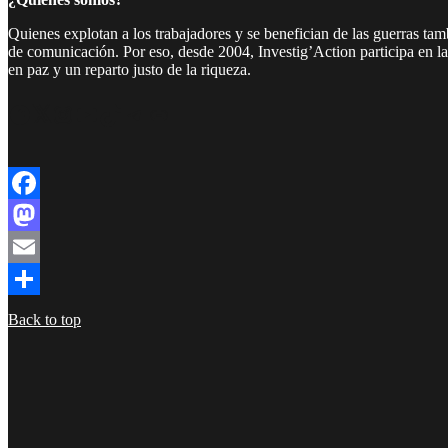
Quienes explotan a los trabajadores y se benefician de las guerras ta
de comunicación. Por eso, desde 2004, Investig’Action participa en l
en paz y un reparto justo de la riqueza.
Facebook
Twitter
Instagram
YouTube
TikTok
Telegram
Enlace
Facebook
Mastodon
Email
Compartir
Back to top