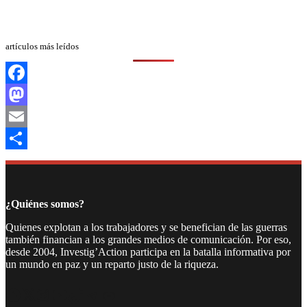
artículos más leídos
Facebook
Mastodon
Email
Compartir
¿Quiénes somos?
Quienes explotan a los trabajadores y se benefician de las guerras
también financian a los grandes medios de comunicación. Por eso,
desde 2004, Investig’Action participa en la batalla informativa por
un mundo en paz y un reparto justo de la riqueza.
Facebook
Twitter
Instagram
YouTube
TikTok
Telegram
Enlace