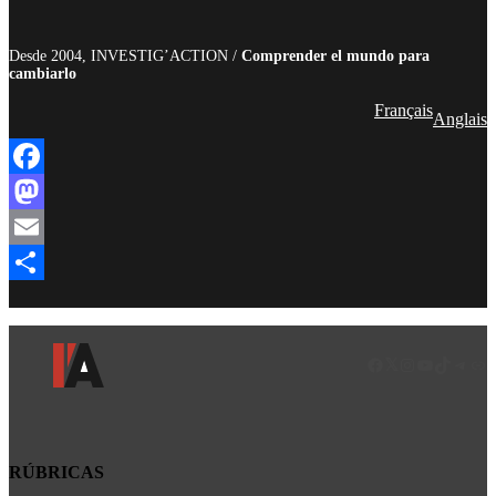
Desde 2004, INVESTIG’ACTION /
Comprender el mundo para
cambiarlo
Français
Anglais
Facebook
Mastodon
Email
Compartir
Facebook
LinkedIn
Instagram
YouTube
TikTok
Teleg
Enl
RÚBRICAS