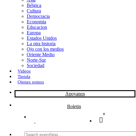
Bélgica
k
o
a
Cultura
Democracia
n
r
Economia
Educacion
t
Europa
Estados Unidos
i
La otra historia
r
Ojo con los medios
Oriente Medio
Norte-Sur
Sociedad
Videos
Tienda
Qienes somos
Apoyanos
Boletin
0
Search