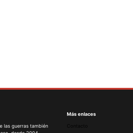
Más enlaces
de las guerras también
Contacto
 eso, desde 2004,