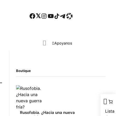
Facebook
Twitter
Instagram
YouTube
TikTok
Telegram
Enlace
Iniciar sesión
Search everything...
Apoyanos
Boutique
Lista
Rusofobia. ¿Hacia una nueva