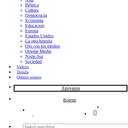
Bélgica
k
o
a
Cultura
Democracia
n
r
Economia
Educacion
t
Europa
Estados Unidos
i
La otra historia
r
Ojo con los medios
Oriente Medio
Norte-Sur
Sociedad
Videos
Tienda
Qienes somos
Apoyanos
Boletin
0
Search