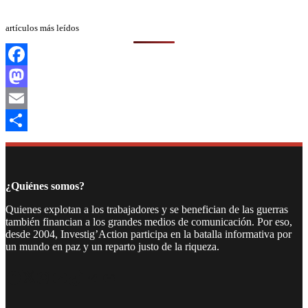
artículos más leídos
Facebook
Mastodon
Email
Compartir
¿Quiénes somos?
Quienes explotan a los trabajadores y se benefician de las guerras
también financian a los grandes medios de comunicación. Por eso,
desde 2004, Investig’Action participa en la batalla informativa por
un mundo en paz y un reparto justo de la riqueza.
Facebook
Twitter
Instagram
YouTube
TikTok
Telegram
Enlace