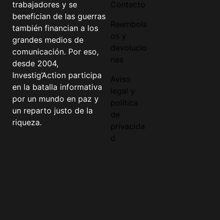
trabajadores y se
Contacto
benefician de las guerras
Reembols
también financian a los
os y
grandes medios de
devolucio
comunicación. Por eso,
nes
desde 2004,
Investig’Action participa
Aviso
en la batalla informativa
legal y
por un mundo en paz y
política
un reparto justo de la
de
riqueza.
privacida
d
Facebook
Twitter
Instagram
YouTube
TikTok
Telegram
Enlace