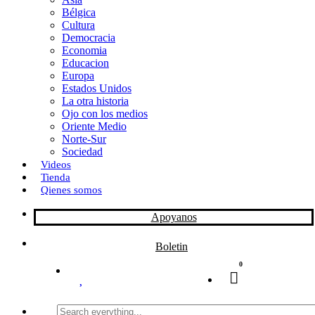
Bélgica
k
o
a
Cultura
Democracia
n
r
Economia
Educacion
t
Europa
Estados Unidos
i
La otra historia
r
Ojo con los medios
Oriente Medio
Norte-Sur
Sociedad
Videos
Tienda
Qienes somos
Apoyanos
Boletin
0
Search