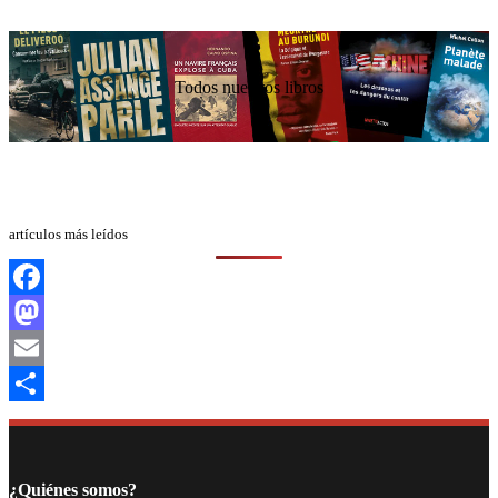
Todos nuestros libros
artículos más leídos
Facebook
Mastodon
Email
Compartir
¿Quiénes somos?