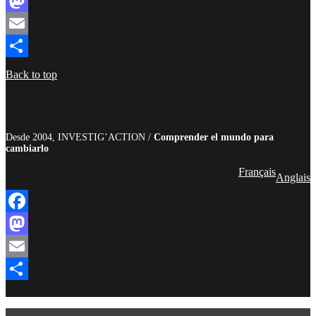
Facebook
Mastodon
Email
Compartir
Back to top
Desde 2004, INVESTIG’ACTION /
Comprender el mundo para
cambiarlo
Français
Anglais
Facebook
Mastodon
Email
Compartir