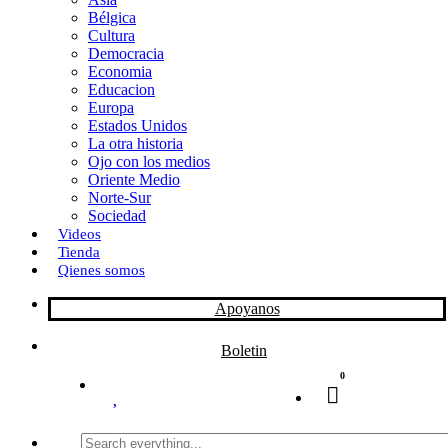
Bélgica
k
o
a
Cultura
Democracia
n
r
Economia
Educacion
t
Europa
Estados Unidos
i
La otra historia
r
Ojo con los medios
Oriente Medio
Norte-Sur
Sociedad
Videos
Tienda
Qienes somos
Apoyanos
Boletin
0
Search