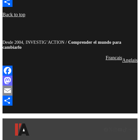
Email
Compartir
Back to top
Desde 2004, INVESTIG’ACTION /
Comprender el mundo para
cambiarlo
Français
Anglais
Facebook
Mastodon
Email
Compartir
Facebook
LinkedIn
Instagram
YouTube
TikTok
Teleg
Enl