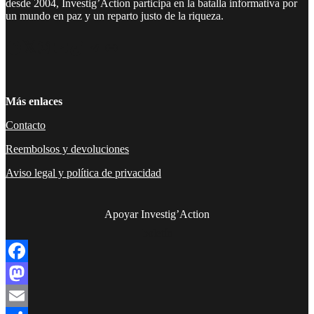
desde 2004, Investig’Action participa en la batalla informativa por
un mundo en paz y un reparto justo de la riqueza.
Facebook
Twitter
Instagram
YouTube
TikTok
Telegram
Enlace
Más enlaces
Contacto
Reembolsos y devoluciones
Aviso legal y política de privacidad
Apoyar Investig’Action
boletín
Facebook
Mastodon