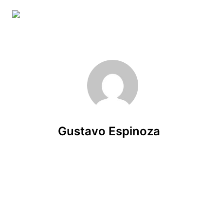
Skip to main content
Gustavo Espinoza