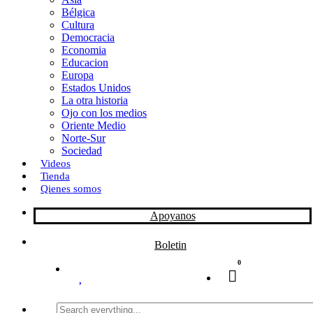
Bélgica
k
o
a
Cultura
Democracia
n
r
Economia
Educacion
t
Europa
Estados Unidos
i
La otra historia
r
Ojo con los medios
Oriente Medio
Norte-Sur
Sociedad
Videos
Tienda
Qienes somos
Apoyanos
Boletin
0
Search