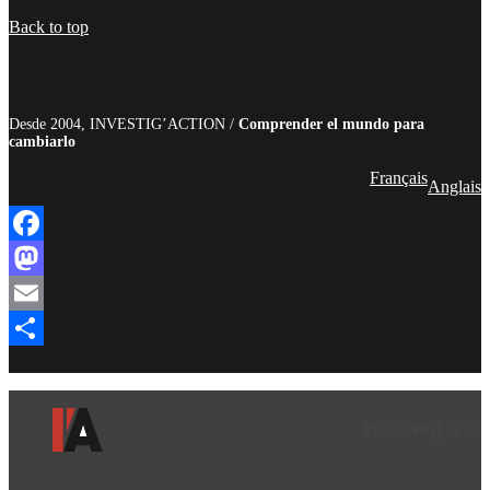
Compartir
Back to top
Desde 2004, INVESTIG’ACTION /
Comprender el mundo para
cambiarlo
Français
Anglais
Facebook
Mastodon
Email
Compartir
Facebook
LinkedIn
Instagram
YouTube
TikTok
Teleg
Enl