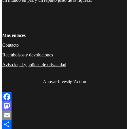
un mundo en paz y un reparto justo de la riqueza.
Facebook
Twitter
Instagram
YouTube
TikTok
Telegram
Enlace
Más enlaces
Contacto
Reembolsos y devoluciones
Aviso legal y política de privacidad
Apoyar Investig’Action
boletín
Facebook
Mastodon
Email