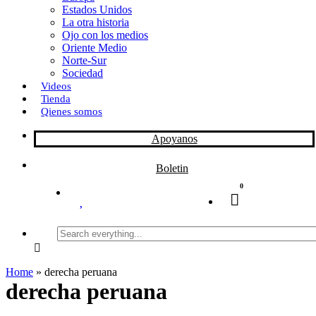
Estados Unidos
La otra historia
Ojo con los medios
Oriente Medio
Norte-Sur
Sociedad
Videos
Tienda
Qienes somos
Apoyanos
Boletin
0
Search
everything...
Home
»
derecha peruana
derecha peruana