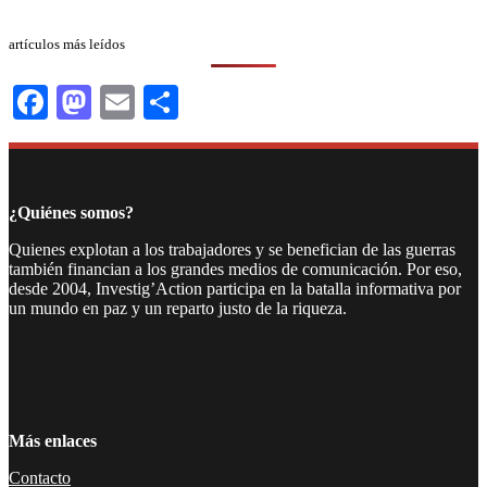
artículos más leídos
Facebook
Mastodon
Email
Compartir
¿Quiénes somos?
Quienes explotan a los trabajadores y se benefician de las guerras
también financian a los grandes medios de comunicación. Por eso,
desde 2004, Investig’Action participa en la batalla informativa por
un mundo en paz y un reparto justo de la riqueza.
Facebook
Twitter
Instagram
YouTube
TikTok
Telegram
Enlace
Más enlaces
Contacto