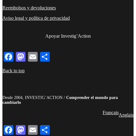
Reembolsos y devoluciones
Aviso legal y política de privacidad
Apoyar Investig’Action
boletín
Facebook
Mastodon
Email
Compartir
Back to top
Desde 2004, INVESTIG’ACTION /
Comprender el mundo para
cambiarlo
Français
Anglais
Facebook
Mastodon
Email
Compartir