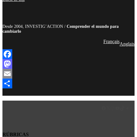
Desde 2004, INVESTIG’ACTION /
Comprender el mundo para
cambiarlo
Français
Anglais
Facebook
Mastodon
Email
Compartir
Facebook
LinkedIn
Instagram
YouTube
TikTok
Teleg
Enl
RÚBRICAS