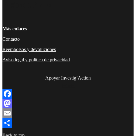
Facebook
Twitter
Instagram
YouTube
TikTok
Telegram
Enlace
Más enlaces
Contacto
Reembolsos y devoluciones
Aviso legal y política de privacidad
Apoyar Investig’Action
boletín
Facebook
Mastodon
Email
Compartir
Back to top