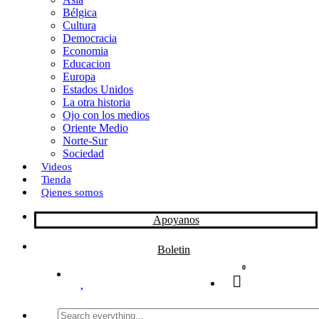
Bélgica
k
o
a
Cultura
Democracia
n
r
Economia
Educacion
t
Europa
Estados Unidos
i
La otra historia
r
Ojo con los medios
Oriente Medio
Norte-Sur
Sociedad
Videos
Tienda
Qienes somos
Apoyanos
Boletin
0
Search