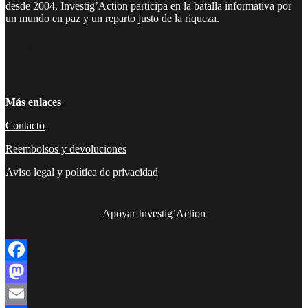
desde 2004, Investig’Action participa en la batalla informativa por
un mundo en paz y un reparto justo de la riqueza.
Facebook
Twitter
Instagram
YouTube
TikTok
Telegram
Enlace
Más enlaces
Contacto
Reembolsos y devoluciones
Aviso legal y política de privacidad
Apoyar Investig’Action
boletín
Facebook
Mastodon