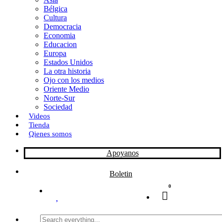
Bélgica
k
o
a
Cultura
Democracia
n
r
Economia
Educacion
t
Europa
Estados Unidos
i
La otra historia
r
Ojo con los medios
Oriente Medio
Norte-Sur
Sociedad
Videos
Tienda
Qienes somos
Apoyanos
Boletin
0
Search