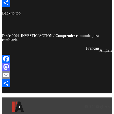
Email
Compartir
Back to top
Desde 2004, INVESTIG’ACTION /
Comprender el mundo para
cambiarlo
Français
Anglais
Facebook
Mastodon
Email
Compartir
Facebook
LinkedIn
Instagram
YouTube
TikTok
Teleg
Enl