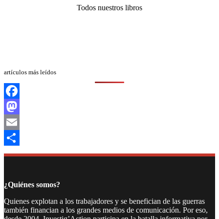
Todos nuestros libros
artículos más leídos
Facebook
Mastodon
Email
Compartir
¿Quiénes somos?
Quienes explotan a los trabajadores y se benefician de las guerras
también financian a los grandes medios de comunicación. Por eso,
desde 2004, Investig’Action participa en la batalla informativa por