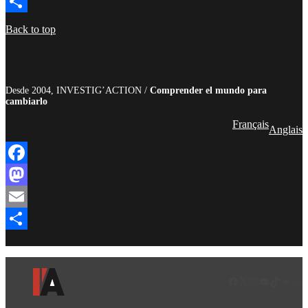
Email
Compartir
Back to top
Desde 2004, INVESTIG’ACTION /
Comprender el mundo para
cambiarlo
Français
Anglais
Facebook
Mastodon
Email
Compartir
Facebook
LinkedIn
Instagram
YouTube
TikTok
Teleg
Enl