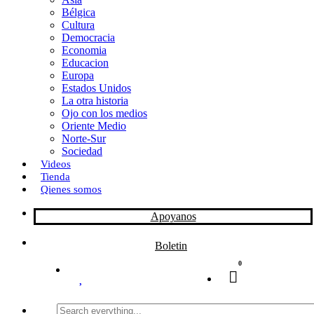
Bélgica
k
o
a
Cultura
Democracia
n
r
Economia
Educacion
t
Europa
Estados Unidos
i
La otra historia
r
Ojo con los medios
Oriente Medio
Norte-Sur
Sociedad
Videos
Tienda
Qienes somos
Apoyanos
Boletin
0
Search