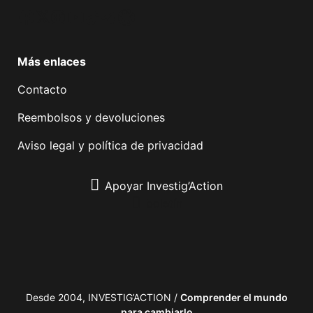
Facebook
Twitter
Instagram
YouTube
TikTok
Telegram
Enlace
Más enlaces
Contacto
Reembolsos y devoluciones
Aviso legal y política de privacidad
Apoyar Investig’Action
boletín
Desde 2004, INVESTIG’ACTION /
Comprender el mundo
para cambiarlo