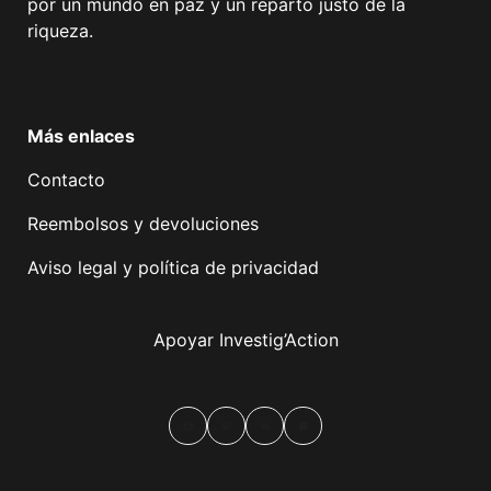
por un mundo en paz y un reparto justo de la
riqueza.
Facebook
Twitter
Instagram
YouTube
TikTok
Telegram
Enlace
Más enlaces
Contacto
Reembolsos y devoluciones
Aviso legal y política de privacidad
Apoyar Investig’Action
boletín
Facebook
Mastodon
Email
Compartir