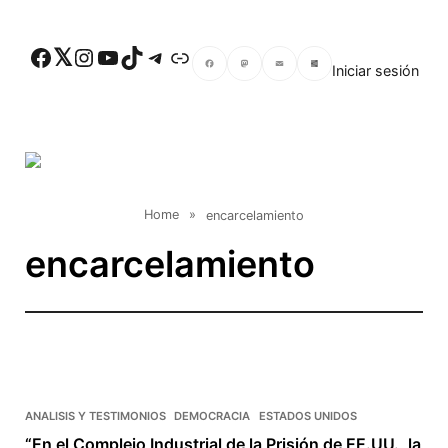
Skip to main content
Facebook
Twitter
Instagram
YouTube
TikTok
Telegram
Enlace
Iniciar sesión
Facebook
Mastodon
Email
Compartir
Home
»
encarcelamiento
encarcelamiento
ANALISIS Y TESTIMONIOS
DEMOCRACIA
ESTADOS UNIDOS
“En el Complejo Industrial de la Prisión de EE.UU., la