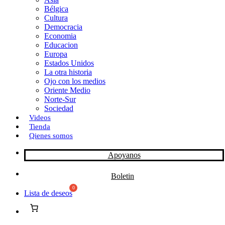
Bélgica
k
o
a
Cultura
Democracia
n
r
Economia
Educacion
t
Europa
Estados Unidos
i
La otra historia
r
Ojo con los medios
Oriente Medio
Norte-Sur
Sociedad
Videos
Tienda
Qienes somos
Apoyanos
Boletin
Lista de deseos