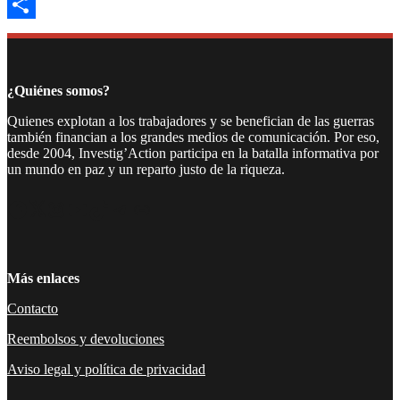
Email
Compartir
¿Quiénes somos?
Quienes explotan a los trabajadores y se benefician de las guerras
también financian a los grandes medios de comunicación. Por eso,
desde 2004, Investig’Action participa en la batalla informativa por
un mundo en paz y un reparto justo de la riqueza.
Facebook
Twitter
Instagram
YouTube
TikTok
Telegram
Enlace
Más enlaces
Contacto
Reembolsos y devoluciones
Aviso legal y política de privacidad