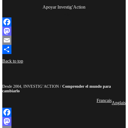
Apoyar Investig’Action
boletín
Facebook
Mastodon
Email
Compartir
Back to top
Desde 2004, INVESTIG’ACTION /
Comprender el mundo para
cambiarlo
Français
Anglais
Facebook