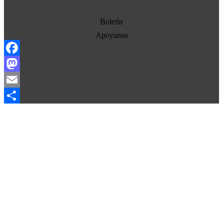
Economia
Estados Unidos
Boletín
Europa
Apoyanos
Oriente Medio
Facebook
Norte-Sur
Mastodon
Sociedad
Email
Ojo con los medios
Compartir
La otra historia