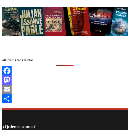
Todos nuestros libros
artículos más leídos
Facebook
Mastodon
Email
Compartir
¿Quiénes somos?