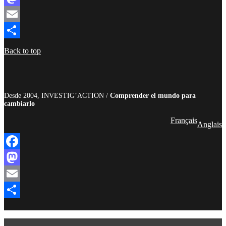
Mastodon
Email
Compartir
Back to top
Desde 2004, INVESTIG’ACTION /
Comprender el mundo para
cambiarlo
Français
Anglais
Facebook
Mastodon
Email
Compartir