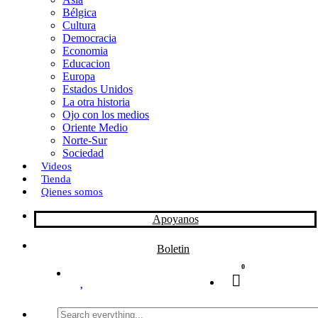
Bélgica
k
o
a
Cultura
Democracia
n
r
Economia
Educacion
t
Europa
Estados Unidos
i
La otra historia
r
Ojo con los medios
Oriente Medio
Norte-Sur
Sociedad
Videos
Tienda
Qienes somos
Apoyanos
Boletin
0
Search