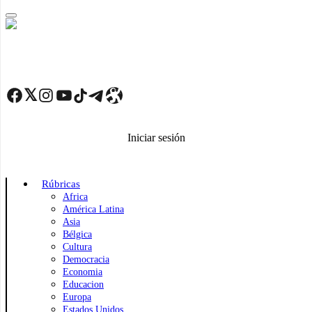
Skip
to
main
content
Facebook
Twitter
Instagram
YouTube
TikTok
Telegram
Enlace
Iniciar sesión
Rúbricas
Africa
América Latina
Asia
Bélgica
Cultura
Democracia
Economia
Educacion
Europa
Estados Unidos