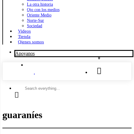
La otra historia
Ojo con los medios
Oriente Medio
Norte-Sur
Sociedad
Videos
Tienda
Qienes somos
Apoyanos
0
Search
everything...
guaraníes