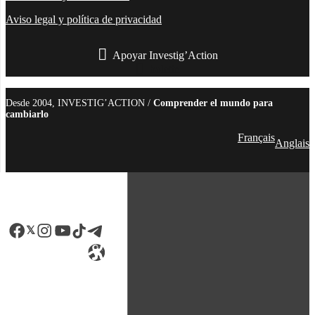
Aviso legal y política de privacidad
Apoyar Investig’Action
boletín
Desde 2004, INVESTIG’ACTION /
Comprender el mundo para
cambiarlo
Français
Anglais
Facebook
LinkedIn
Instagram
YouTube
TikTok
Telegram
Enlace