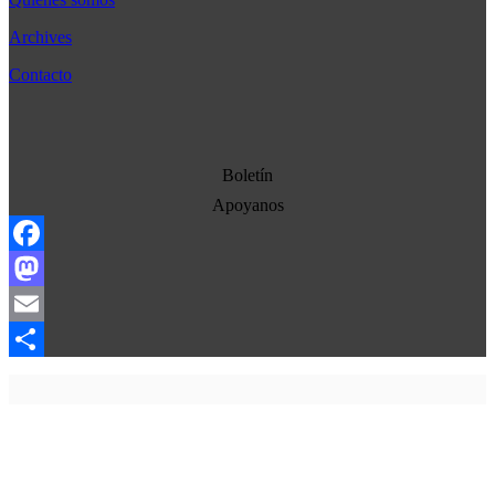
Bélgica
Archives
Cultura
Contacto
Democracia
Economia
Estados Unidos
Boletín
Europa
Apoyanos
Oriente Medio
Facebook
Norte-Sur
Mastodon
Sociedad
Email
Ojo con los medios
Compartir
La otra historia