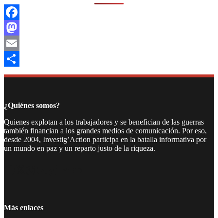
Facebook
Mastodon
Email
Compartir
¿Quiénes somos?
Quienes explotan a los trabajadores y se benefician de las guerras
también financian a los grandes medios de comunicación. Por eso,
desde 2004, Investig’Action participa en la batalla informativa por
un mundo en paz y un reparto justo de la riqueza.
Facebook
Twitter
Instagram
YouTube
TikTok
Telegram
Enlace
Más enlaces