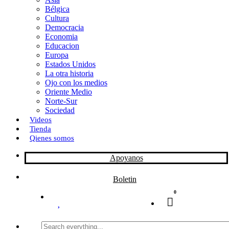
Bélgica
k
o
a
Cultura
Democracia
n
r
Economia
Educacion
t
Europa
Estados Unidos
i
La otra historia
r
Ojo con los medios
Oriente Medio
Norte-Sur
Sociedad
Videos
Tienda
Qienes somos
Apoyanos
Boletin
0
Search