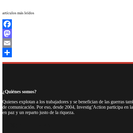
artículos más leídos
Facebook
Mastodon
Email
Compartir
¿Quiénes somos?
Quienes explotan a los trabajadores y se benefician de las guerras ta
de comunicación. Por eso, desde 2004, Investig’Action participa en l
en paz y un reparto justo de la riqueza.
Facebook
Twitter
Instagram
YouTube
TikTok
Telegram
Enlace