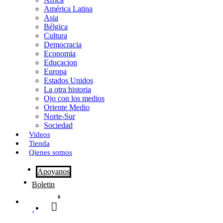
o
o
i
m
América Latina
o
d
l
p
Asia
Bélgica
k
o
a
Cultura
Democracia
n
r
Economia
Educacion
t
Europa
Estados Unidos
i
La otra historia
r
Ojo con los medios
Oriente Medio
Norte-Sur
Sociedad
Videos
Tienda
Qienes somos
Apoyanos
Boletin
0