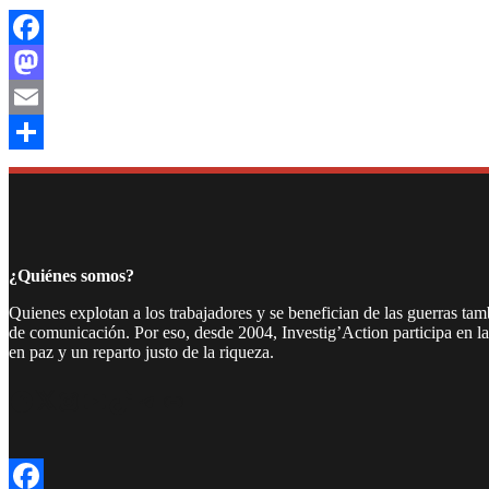
Facebook
Mastodon
Email
Compartir
¿Quiénes somos?
Quienes explotan a los trabajadores y se benefician de las guerras ta
de comunicación. Por eso, desde 2004, Investig’Action participa en l
en paz y un reparto justo de la riqueza.
Facebook
Twitter
Instagram
YouTube
TikTok
Telegram
Enlace