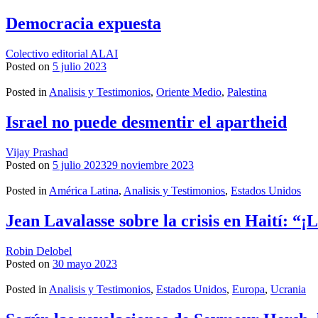
Democracia expuesta
Colectivo editorial ALAI
Posted on
5 julio 2023
Posted in
Analisis y Testimonios
,
Oriente Medio
,
Palestina
Israel no puede desmentir el apartheid
Vijay Prashad
Posted on
5 julio 2023
29 noviembre 2023
Posted in
América Latina
,
Analisis y Testimonios
,
Estados Unidos
Jean Lavalasse sobre la crisis en Haití: “¡
Robin Delobel
Posted on
30 mayo 2023
Posted in
Analisis y Testimonios
,
Estados Unidos
,
Europa
,
Ucrania