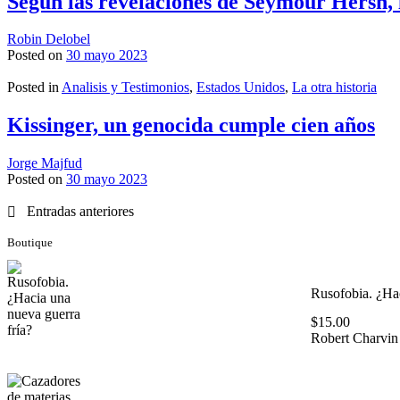
Según las revelaciones de Seymour Hersh, 
Robin Delobel
Posted on
30 mayo 2023
Posted in
Analisis y Testimonios
,
Estados Unidos
,
La otra historia
Kissinger, un genocida cumple cien años
Jorge Majfud
Posted on
30 mayo 2023
Navegación
Entradas anteriores
de
Boutique
entradas
Rusofobia. ¿Hac
$
15.00
Robert Charvin