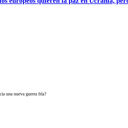
los europeos quieren la paz en Ucrania, per
ia una nueva guerra fría?