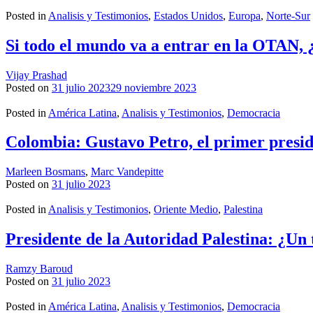
Posted in
Analisis y Testimonios
,
Estados Unidos
,
Europa
,
Norte-Sur
Si todo el mundo va a entrar en la OTAN, 
Vijay Prashad
Posted on
31 julio 2023
29 noviembre 2023
Posted in
América Latina
,
Analisis y Testimonios
,
Democracia
Colombia: Gustavo Petro, el primer presid
Marleen Bosmans
,
Marc Vandepitte
Posted on
31 julio 2023
Posted in
Analisis y Testimonios
,
Oriente Medio
,
Palestina
Presidente de la Autoridad Palestina: ¿Un 
Ramzy Baroud
Posted on
31 julio 2023
Posted in
América Latina
,
Analisis y Testimonios
,
Democracia