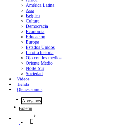
o
o
i
m
América Latina
o
d
l
p
Asia
Bélgica
k
o
a
Cultura
Democracia
n
r
Economia
Educacion
t
Europa
Estados Unidos
i
La otra historia
r
Ojo con los medios
Oriente Medio
Norte-Sur
Sociedad
Videos
Tienda
Qienes somos
Apoyanos
Boletin
0