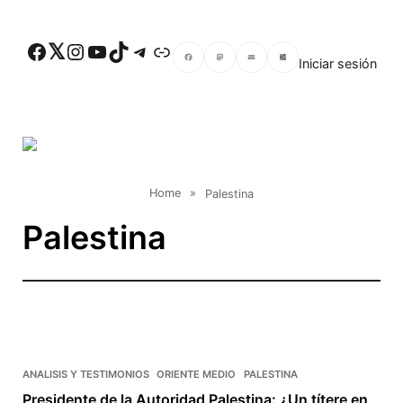
Skip to main content
Facebook
Twitter
Instagram
YouTube
TikTok
Telegram
Enlace
Iniciar sesión
Facebook
Mastodon
Email
Compartir
Home
»
Palestina
Palestina
ANALISIS Y TESTIMONIOS
ORIENTE MEDIO
PALESTINA
Presidente de la Autoridad Palestina: ¿Un títere en