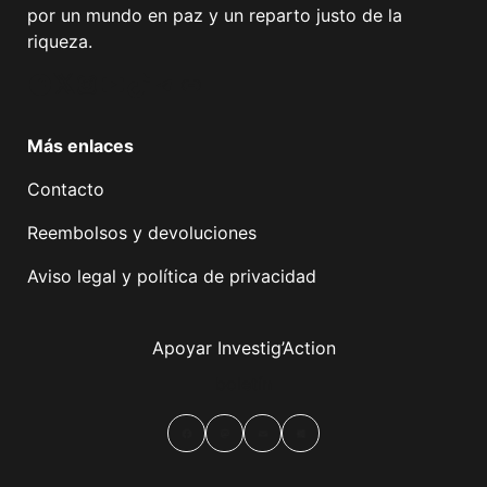
por un mundo en paz y un reparto justo de la
riqueza.
Facebook
Twitter
Instagram
YouTube
TikTok
Telegram
Enlace
Más enlaces
Contacto
Reembolsos y devoluciones
Aviso legal y política de privacidad
Apoyar Investig’Action
boletín
Facebook
Mastodon
Email
Compartir