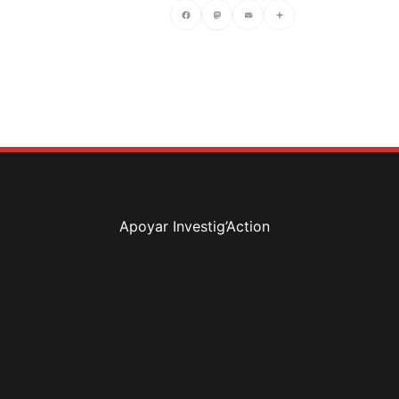
Facebook
Mastodon
Email
Compartir
Apoyar Investig’Action
boletín