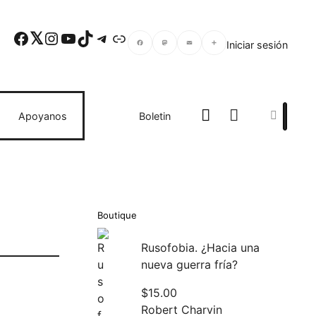
Facebook
Twitter
Instagram
YouTube
TikTok
Telegram
Enlace
Iniciar sesión
Facebook
Mastodon
Email
Compartir
Search
Apoyanos
Boletin
Boutique
Rusofobia. ¿Hacia una
nueva guerra fría?
$
15.00
Robert Charvin