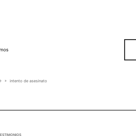
omos
e
»
intento de asesinato
TESTIMONIOS