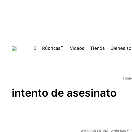
Skip to main content
Rúbricas
Videos
Tienda
Qienes s
Hom
intento de asesinato
AMÉRICA LATINA
ANALISIS Y 