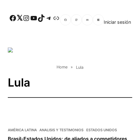
Skip to main content
Facebook
Twitter
Instagram
YouTube
TikTok
Telegram
Enlace
Iniciar sesión
Facebook
Mastodon
Email
Compartir
Home
»
Lula
Lula
AMÉRICA LATINA
ANALISIS Y TESTIMONIOS
ESTADOS UNIDOS
Brasil-Estados Unidos: de aliados a competidores