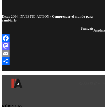
Desde 2004, INVESTIG’ACTION /
Comprender el mundo para
cambiarlo
Français
Anglais
Facebook
Mastodon
Email
Compartir
Facebook
LinkedIn
Instagram
YouTube
TikTok
Teleg
Enl
RÚBRICAS