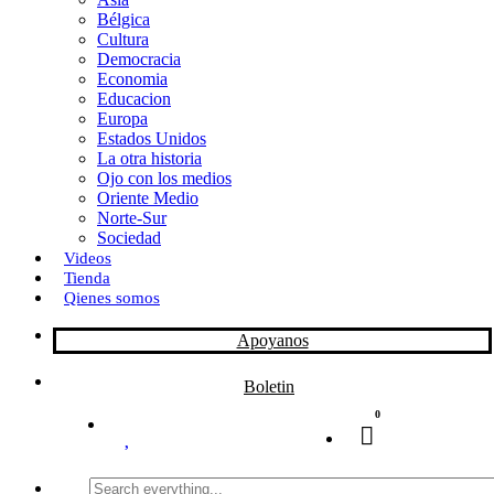
Bélgica
k
o
a
Cultura
Democracia
n
r
Economia
Educacion
t
Europa
Estados Unidos
i
La otra historia
r
Ojo con los medios
Oriente Medio
Norte-Sur
Sociedad
Videos
Tienda
Qienes somos
Apoyanos
Boletin
0
Search