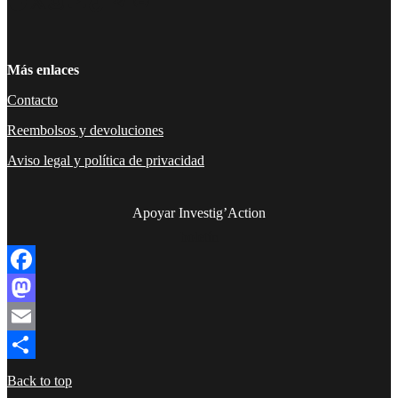
Facebook
Twitter
Instagram
YouTube
TikTok
Telegram
Enlace
Más enlaces
Contacto
Reembolsos y devoluciones
Aviso legal y política de privacidad
Apoyar Investig’Action
boletín
Facebook
Mastodon
Email
Compartir
Back to top