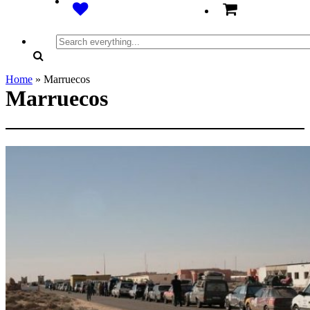
Search
everything...
Home
»
Marruecos
Marruecos