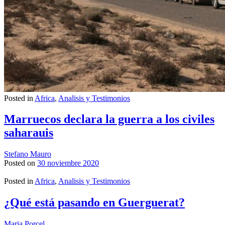
Posted in
Africa
,
Analisis y Testimonios
Marruecos declara la guerra a los civiles
saharauis
Stefano Mauro
Posted on
30 noviembre 2020
Posted in
Africa
,
Analisis y Testimonios
¿Qué está pasando en Guerguerat?
Maria Porcel