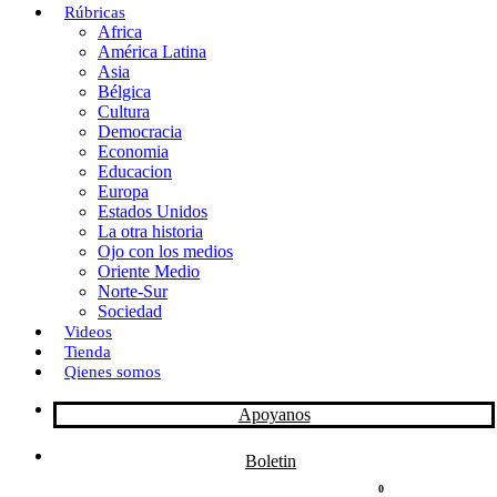
Rúbricas
Africa
o
o
i
m
América Latina
o
d
l
p
Asia
Bélgica
k
o
a
Cultura
Democracia
n
r
Economia
Educacion
t
Europa
Estados Unidos
i
La otra historia
r
Ojo con los medios
Oriente Medio
Norte-Sur
Sociedad
Videos
Tienda
Qienes somos
Apoyanos
Boletin
0