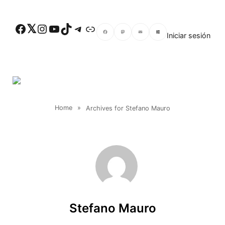
Skip to main content
Facebook
Twitter
Instagram
YouTube
TikTok
Telegram
Enlace
Iniciar sesión
Facebook
Mastodon
Email
Compartir
Home
»
Archives for Stefano Mauro
Stefano Mauro