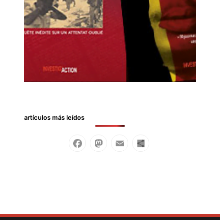
artículos más leídos
Facebook
Mastodon
Email
Compartir