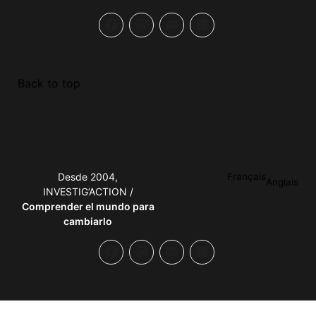
Facebook
Mastodon
Email
Compartir
Back to top
Desde 2004,
Français
Anglais
INVESTIG’ACTION /
Comprender el mundo para
cambiarlo
Facebook
Mastodon
Email
Compartir