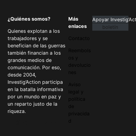
¿Quiénes somos?
Más
Apoyar Investig’Ac
enlaces
boletín
Quienes explotan a los
trabajadores y se
Contacto
benefician de las guerras
Reembols
también financian a los
os y
grandes medios de
devolucio
comunicación. Por eso,
nes
desde 2004,
Investig’Action participa
Aviso
en la batalla informativa
legal y
por un mundo en paz y
política
un reparto justo de la
de
riqueza.
privacida
d
Facebook
Twitter
Instagram
YouTube
TikTok
Telegram
Enlace