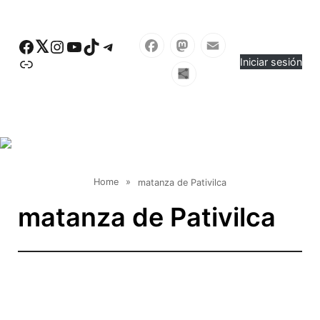
Skip to main content
Facebook
Twitter
Instagram
YouTube
TikTok
Telegram
Enlace
Iniciar sesión
Facebook
Mastodon
Email
Compartir
Home
»
matanza de Pativilca
matanza de Pativilca