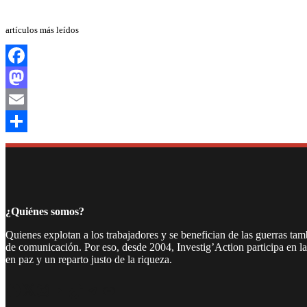
artículos más leídos
Facebook
Mastodon
Email
Compartir
¿Quiénes somos?
Quienes explotan a los trabajadores y se benefician de las guerras ta
de comunicación. Por eso, desde 2004, Investig’Action participa en l
en paz y un reparto justo de la riqueza.
Facebook
Twitter
Instagram
YouTube
TikTok
Telegram
Enlace