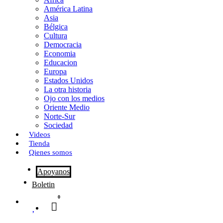
o
o
i
m
América Latina
o
d
l
p
Asia
Bélgica
k
o
a
Cultura
Democracia
n
r
Economia
Educacion
t
Europa
Estados Unidos
i
La otra historia
r
Ojo con los medios
Oriente Medio
Norte-Sur
Sociedad
Videos
Tienda
Qienes somos
Apoyanos
Boletin
0