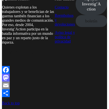
Investig’A
Quienes explotan a los
Contacto
ction
trabajadores y se benefician de las
Reembolsos
guerras también financian a los
y
grandes medios de comunicación.
boletín
devoluciones
Por eso, desde 2004,
Investig’Action participa en la
Aviso legal y
batalla informativa por un mundo
política de
en paz y un reparto justo de la
privacidad
riqueza.
Facebook
Twitter
Instagram
YouTube
TikTok
Telegram
Enlace
Facebook
Mastodon
Email
Compartir
Back to top