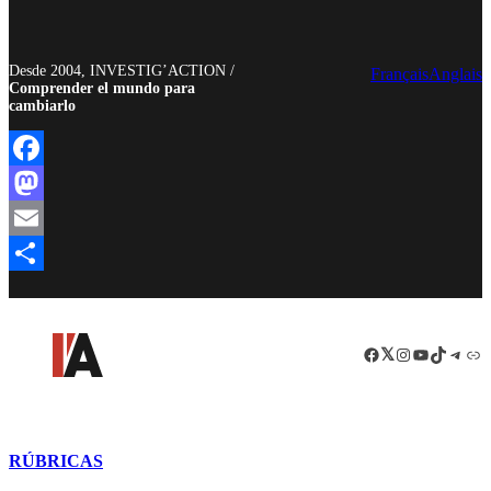
Desde 2004, INVESTIG’ACTION /
Français
Anglais
Comprender el mundo para
cambiarlo
Facebook
Mastodon
Email
Compartir
Facebook
LinkedIn
Instagram
YouTube
TikTok
Teleg
Enl
RÚBRICAS