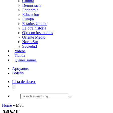
Cultura
k
o
a
Democracia
Economia
n
r
Educacion
Europa
t
Estados Unidos
i
La otra historia
Ojo con los medios
r
Oriente Medio
Norte-Sur
Sociedad
Videos
Tienda
Qienes somos
Apoyanos
Boletin
Lista de deseos
Search
everything...
Home
»
MST
MST