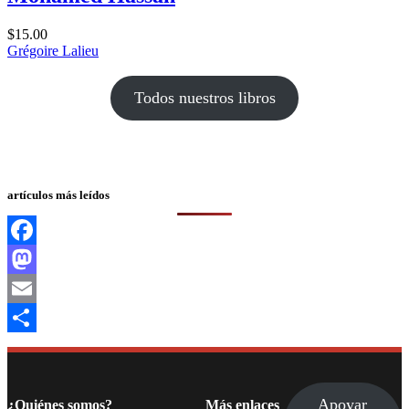
$
15.00
Grégoire Lalieu
Todos nuestros libros
artículos más leídos
Facebook
Mastodon
Email
Compartir
Apoyar
¿Quiénes somos?
Más enlaces