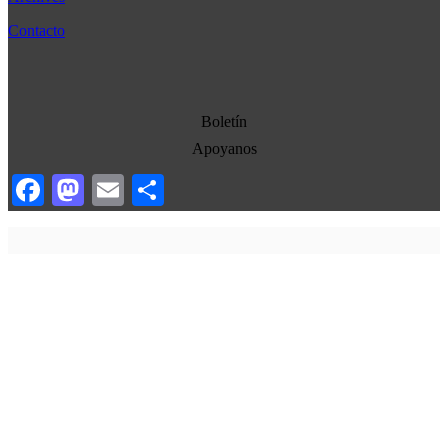
Cultura
Contacto
Democracia
Economia
Estados Unidos
Boletín
Europa
Apoyanos
Oriente Medio
Facebook
Mastodon
Email
Compartir
Norte-Sur
Sociedad
Ojo con los medios
La otra historia