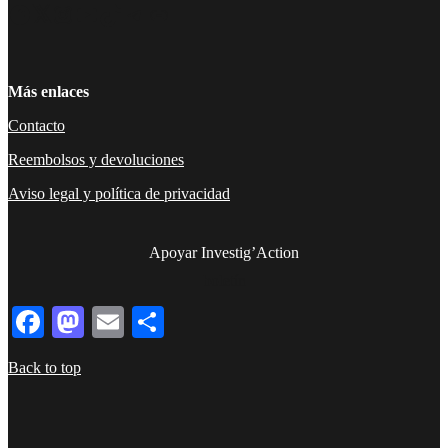
Facebook
Twitter
Instagram
YouTube
TikTok
Telegram
Enlace
Más enlaces
Contacto
Reembolsos y devoluciones
Aviso legal y política de privacidad
Apoyar Investig’Action
boletín
Facebook
Mastodon
Email
Compartir
Back to top