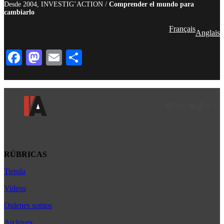
Desde 2004, INVESTIG’ACTION /
Comprender el mundo para
cambiarlo
Français
Anglais
Facebook
Mastodon
Email
Compartir
Facebook
LinkedIn
Instagram
YouTube
TikTok
Teleg
Enl
RÚBRICAS
Tienda
Africa
América Latina
Videos
Asia
Quienes somos
Bélgica
Archives