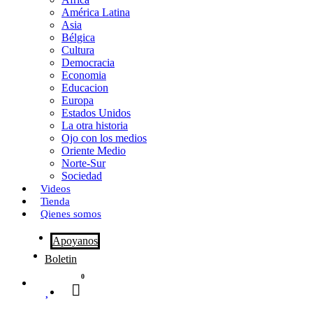
o
o
i
m
América Latina
o
d
l
p
Asia
Bélgica
k
o
a
Cultura
Democracia
n
r
Economia
Educacion
t
Europa
Estados Unidos
i
La otra historia
r
Ojo con los medios
Oriente Medio
Norte-Sur
Sociedad
Videos
Tienda
Qienes somos
Apoyanos
Boletin
0