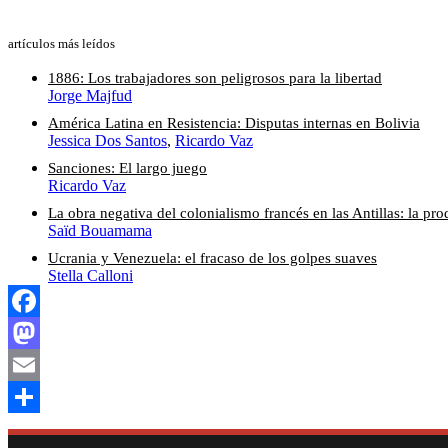
artículos más leídos
1886: Los trabajadores son peligrosos para la libertad
Jorge Majfud
América Latina en Resistencia: Disputas internas en Bolivia
Jessica Dos Santos
,
Ricardo Vaz
Sanciones: El largo juego
Ricardo Vaz
La obra negativa del colonialismo francés en las Antillas: la p
Saïd Bouamama
Ucrania y Venezuela: el fracaso de los golpes suaves
Stella Calloni
Facebook
Mastodon
Email
Compartir