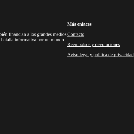
Más enlaces
mbién financian a los grandes medios
Contacto
a batalla informativa por un mundo
Reembolsos y devoluciones
Aviso legal y política de privacidad