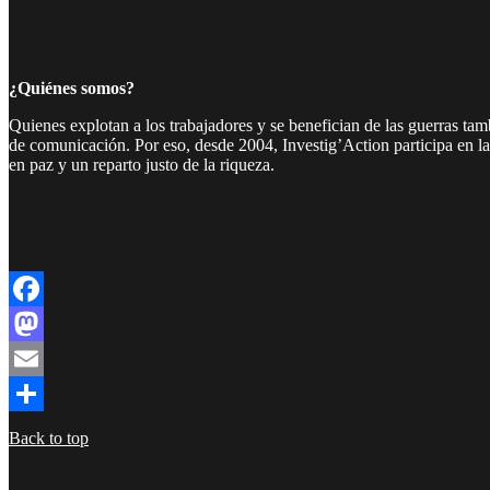
¿Quiénes somos?
Quienes explotan a los trabajadores y se benefician de las guerras ta
de comunicación. Por eso, desde 2004, Investig’Action participa en l
en paz y un reparto justo de la riqueza.
Facebook
Twitter
Instagram
YouTube
TikTok
Telegram
Enlace
Facebook
Mastodon
Email
Compartir
Back to top