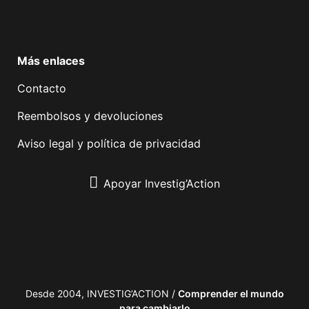
Facebook
Twitter
Instagram
YouTube
TikTok
Telegram
Enlace
Más enlaces
Contacto
Reembolsos y devoluciones
Aviso legal y política de privacidad
Apoyar Investig’Action
boletín
Desde 2004, INVESTIG’ACTION /
Comprender el mundo
para cambiarlo