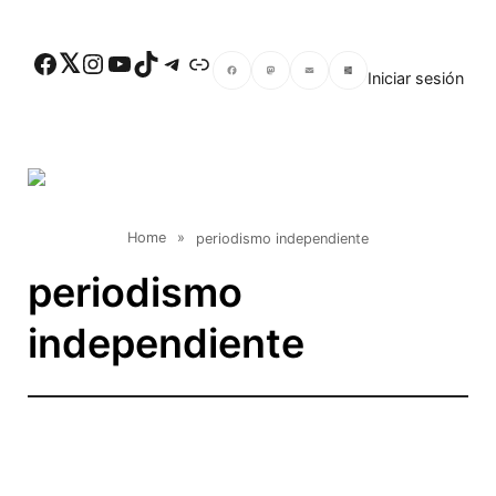
Skip to main content
Facebook
Twitter
Instagram
YouTube
TikTok
Telegram
Enlace
Iniciar sesión
Facebook
Mastodon
Email
Compartir
Home
»
periodismo independiente
periodismo
independiente