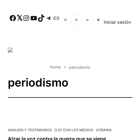
Skip to main content
Facebook
Twitter
Instagram
YouTube
TikTok
Telegram
Enlace
Iniciar sesión
Facebook
Mastodon
Email
Compartir
Home
»
periodismo
periodismo
ANALISIS Y TESTIMONIOS
OJO CON LOS MEDIOS
UCRANIA
Alzar la voz contra la guerra que se viene