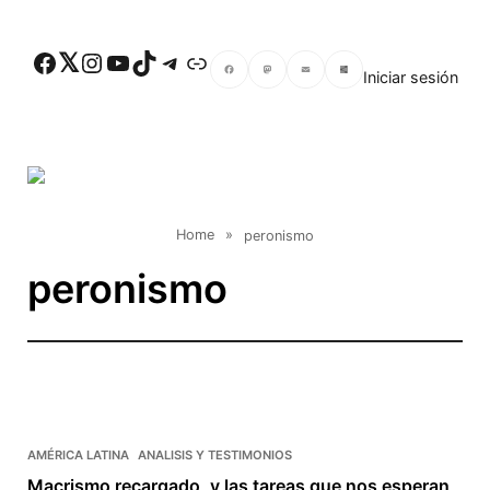
Skip to main content
Facebook
Twitter
Instagram
YouTube
TikTok
Telegram
Enlace
Iniciar sesión
Facebook
Mastodon
Email
Compartir
Home
»
peronismo
peronismo
AMÉRICA LATINA
ANALISIS Y TESTIMONIOS
Macrismo recargado, y las tareas que nos esperan