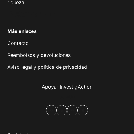
riqueza.
Facebook
Twitter
Instagram
YouTube
TikTok
Telegram
Enlace
Más enlaces
Contacto
Reembolsos y devoluciones
Aviso legal y política de privacidad
Apoyar Investig’Action
boletín
Facebook
Mastodon
Email
Compartir