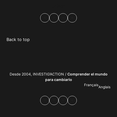
boletín
Facebook
Mastodon
Email
Compartir
Back to top
Desde 2004, INVESTIG’ACTION /
Comprender el mundo
para cambiarlo
Français
Anglais
Facebook
Mastodon
Email
Compartir