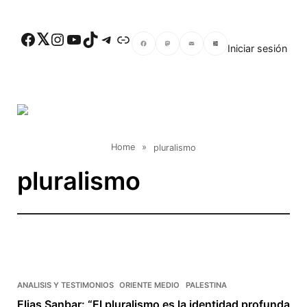
Skip to main content
Facebook
Twitter
Instagram
YouTube
TikTok
Telegram
Enlace
Iniciar sesión
Facebook
Mastodon
Email
Compartir
Home
»
pluralismo
pluralismo
ANALISIS Y TESTIMONIOS
ORIENTE MEDIO
PALESTINA
Elias Sanbar: “El pluralismo es la identidad profunda