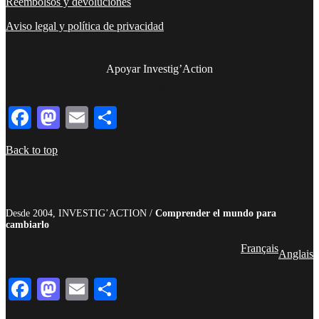
Reembolsos y devoluciones
Aviso legal y política de privacidad
Apoyar Investig’Action
boletín
Facebook
Mastodon
Email
Compartir
Back to top
Desde 2004, INVESTIG’ACTION /
Comprender el mundo para
cambiarlo
Français
Anglais
Facebook
Mastodon
Email
Compartir