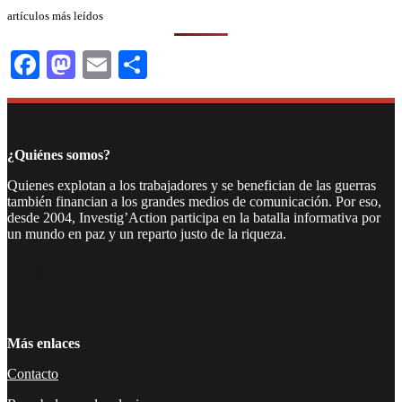
artículos más leídos
Facebook
Mastodon
Email
Compartir
¿Quiénes somos?
Quienes explotan a los trabajadores y se benefician de las guerras
también financian a los grandes medios de comunicación. Por eso,
desde 2004, Investig’Action participa en la batalla informativa por
un mundo en paz y un reparto justo de la riqueza.
Facebook
Twitter
Instagram
YouTube
TikTok
Telegram
Enlace
Más enlaces
Contacto