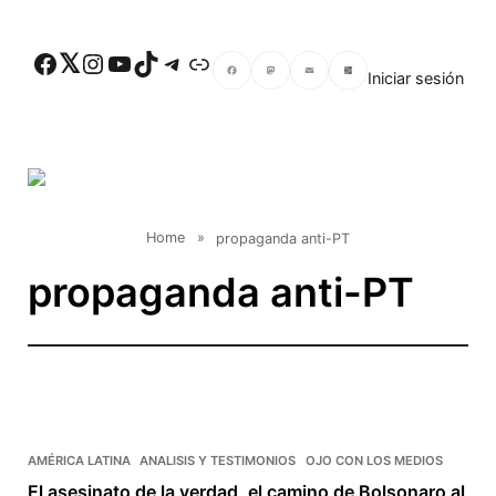
Skip to main content
Facebook
Twitter
Instagram
YouTube
TikTok
Telegram
Enlace
Iniciar sesión
Facebook
Mastodon
Email
Compartir
Home
»
propaganda anti-PT
propaganda anti-PT
AMÉRICA LATINA
ANALISIS Y TESTIMONIOS
OJO CON LOS MEDIOS
El asesinato de la verdad, el camino de Bolsonaro al