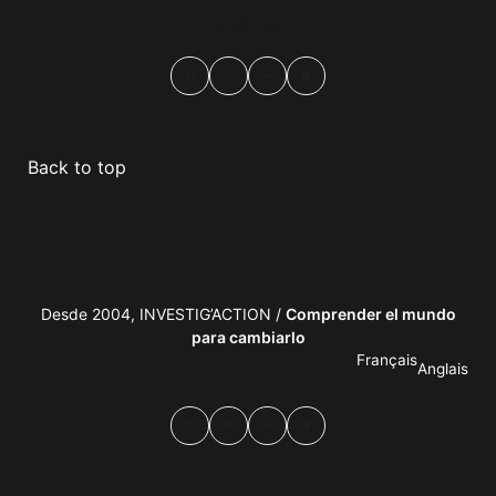
boletín
Facebook
Mastodon
Email
Compartir
Back to top
Desde 2004, INVESTIG’ACTION /
Comprender el mundo
para cambiarlo
Français
Anglais
Facebook
Mastodon
Email
Compartir