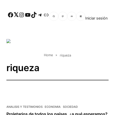
Skip to main content
Facebook
Twitter
Instagram
YouTube
TikTok
Telegram
Enlace
Iniciar sesión
Facebook
Mastodon
Email
Compartir
Home
»
riqueza
riqueza
ANALISIS Y TESTIMONIOS
ECONOMIA
SOCIEDAD
Proletarios de todos los países, ¿a qué esperamos?