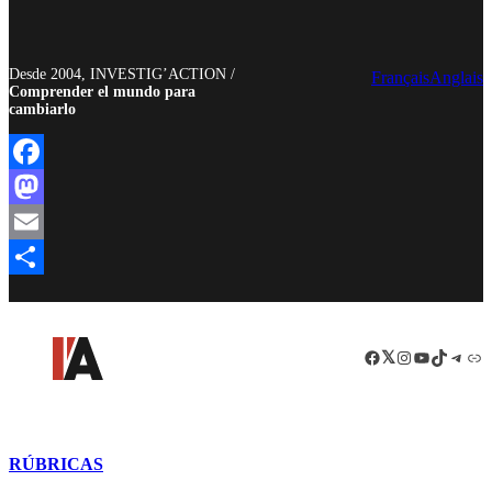
Desde 2004, INVESTIG’ACTION /
Français
Anglais
Comprender el mundo para
cambiarlo
Facebook
Mastodon
Email
Compartir
Facebook
LinkedIn
Instagram
YouTube
TikTok
Teleg
Enl
RÚBRICAS