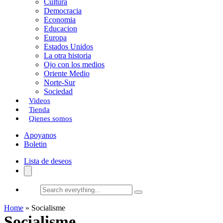
Cultura
k
o
a
Democracia
Economia
n
r
Educacion
Europa
t
Estados Unidos
i
La otra historia
Ojo con los medios
r
Oriente Medio
Norte-Sur
Sociedad
Videos
Tienda
Qienes somos
Apoyanos
Boletin
Lista de deseos
Search
everything...
Home
»
Socialisme
Socialisme