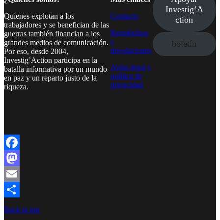
Investig’A
Quienes explotan a los
Contacto
ction
trabajadores y se benefician de las
Reembolsos
guerras también financian a los
y
grandes medios de comunicación.
boletín
devoluciones
Por eso, desde 2004,
Investig’Action participa en la
Aviso legal y
batalla informativa por un mundo
política de
en paz y un reparto justo de la
privacidad
riqueza.
Facebook
Twitter
Instagram
YouTube
TikTok
Telegram
Enlace
Facebook
Mastodon
Email
Compartir
Back to top