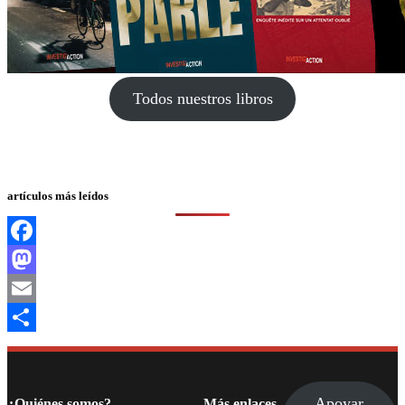
Todos nuestros libros
artículos más leídos
Facebook
Mastodon
Email
Compartir
Apoyar
¿Quiénes somos?
Más enlaces