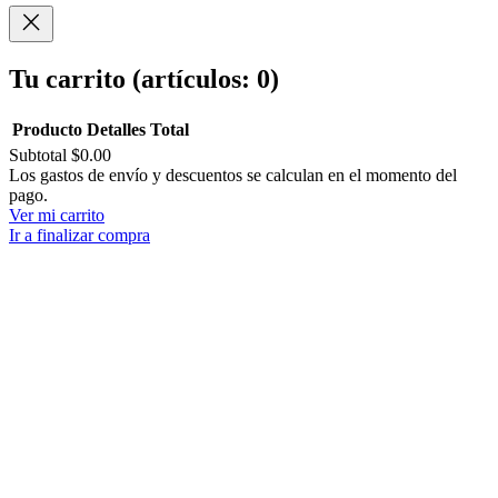
Compartir
Tu carrito
(artículos: 0)
Producto
Detalles
Total
Subtotal
$0.00
Productos
Los gastos de envío y descuentos se calculan en el momento del
pago.
del
Ver mi carrito
carrito
Ir a finalizar compra