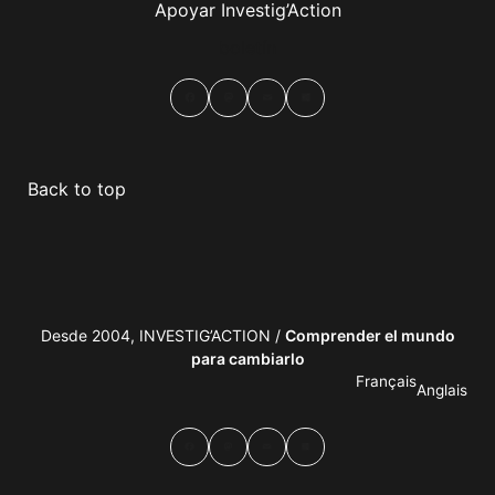
Apoyar Investig’Action
boletín
Facebook
Mastodon
Email
Compartir
Back to top
Desde 2004, INVESTIG’ACTION /
Comprender el mundo
para cambiarlo
Français
Anglais
Facebook
Mastodon
Email
Compartir