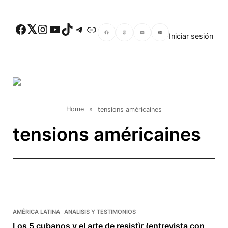
Skip to main content
Facebook
Twitter
Instagram
YouTube
TikTok
Telegram
Enlace
Iniciar sesión
Facebook
Mastodon
Email
Compartir
Home
»
tensions américaines
tensions américaines
AMÉRICA LATINA
ANALISIS Y TESTIMONIOS
Los 5 cubanos y el arte de resistìr (entrevista con