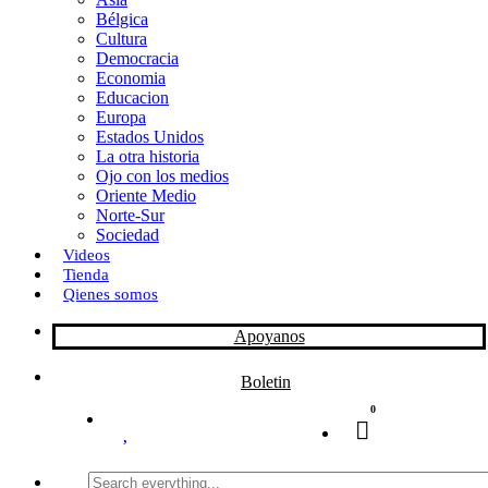
Bélgica
k
o
a
Cultura
Democracia
n
r
Economia
Educacion
t
Europa
Estados Unidos
i
La otra historia
r
Ojo con los medios
Oriente Medio
Norte-Sur
Sociedad
Videos
Tienda
Qienes somos
Apoyanos
Boletin
0
Search