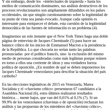
Y sin embargo, desde los «intelectuales de izquierda » hasta los
medios de comunicación dominantes, sus análisis destructivos de los
procesos revolucionarios son ampliamente difundidos en los países
occidentales, sin que ningún cuestionamiento sobre la legitimidad de
su punto de vista sea jamás evocado. Aunque cada opinión es
interesante para enriquecer el debate, esta cuestión de la legitimidad
democrática de las fuentes de información es un problema (4).
Imaginemos un solo instante que el New York Times haga una doble
página de entrevista de Jacques Cheminade (5) para hacer un
balance crítico de los inicios de Emmanuel Macron a la presidencia
de la República. Lo que chocaría no serían tanto las palabras
pronunciadas por el político francés, sino la exclusión del mismo
medio de personas consideradas como más legítimas porque reúnen
en torno a ellos una corriente de ideas y una verdadera fuerza
política de oposición. ¿En nombre de qué se deben imponernos los
Jacques Cheminade venezolanos para descifrar la situación del país
caribeño?
En las elecciones legislativas de 2015 en Venezuela, Marea
Socialista y el «chavismo crítico» presentaron 67 candidatos a la
Asamblea Nacional (6), estos últimos realizaron resultados
histórica… mente bajos, que van del 0,01% al 0,1% (7). Si un
99.9% de los venezolanos (chavistas o de oposición) rechazan los
análisis y las propuestas de los miembros del «chavismo crítico»,