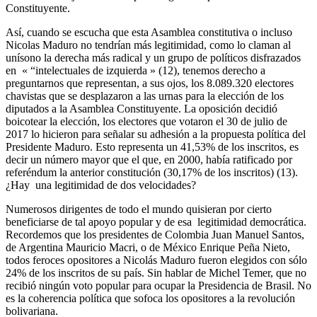
Constituyente.
Así, cuando se escucha que esta Asamblea constitutiva o incluso
Nicolas Maduro no tendrían más legitimidad, como lo claman al
unísono la derecha más radical y un grupo de políticos disfrazados
en « “intelectuales de izquierda » (12), tenemos derecho a
preguntarnos que representan, a sus ojos, los 8.089.320 electores
chavistas que se desplazaron a las urnas para la elección de los
diputados a la Asamblea Constituyente. La oposición decidió
boicotear la elección, los electores que votaron el 30 de julio de
2017 lo hicieron para señalar su adhesión a la propuesta política del
Presidente Maduro. Esto representa un 41,53% de los inscritos, es
decir un número mayor que el que, en 2000, había ratificado por
referéndum la anterior constitución (30,17% de los inscritos) (13).
¿Hay una legitimidad de dos velocidades?
Numerosos dirigentes de todo el mundo quisieran por cierto
beneficiarse de tal apoyo popular y de esa legitimidad democrática.
Recordemos que los presidentes de Colombia Juan Manuel Santos,
de Argentina Mauricio Macri, o de México Enrique Peña Nieto,
todos feroces opositores a Nicolás Maduro fueron elegidos con sólo
24% de los inscritos de su país. Sin hablar de Michel Temer, que no
recibió ningún voto popular para ocupar la Presidencia de Brasil. No
es la coherencia política que sofoca los opositores a la revolución
bolivariana.