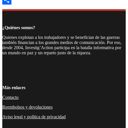
Compartir
¿Quiénes somos?
Quienes explotan a los trabajadores y se benefician de las guerras
también financian a los grandes medios de comunicación. Por eso,
desde 2004, Investig’Action participa en la batalla informativa por
un mundo en paz y un reparto justo de la riqueza.
Facebook
Twitter
Instagram
YouTube
TikTok
Telegram
Enlace
Más enlaces
Contacto
Reembolsos y devoluciones
Aviso legal y política de privacidad