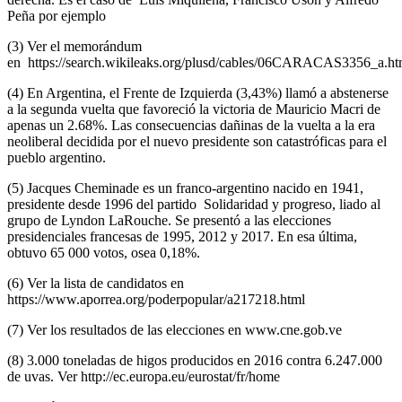
Peña por ejemplo
(3) Ver el memorándum
en https://search.wikileaks.org/plusd/cables/06CARACAS3356_a.ht
(4) En Argentina, el Frente de Izquierda (3,43%) llamó a abstenerse
a la segunda vuelta que favoreció la victoria de Mauricio Macri de
apenas un 2.68%. Las consecuencias dañinas de la vuelta a la era
neoliberal decidida por el nuevo presidente son catastróficas para el
pueblo argentino.
(5) Jacques Cheminade es un franco-argentino nacido en 1941,
presidente desde 1996 del partido Solidaridad y progreso, liado al
grupo de Lyndon LaRouche. Se presentó a las elecciones
presidenciales francesas de 1995, 2012 y 2017. En esa última,
obtuvo 65 000 votos, osea 0,18%.
(6) Ver la lista de candidatos en
https://www.aporrea.org/poderpopular/a217218.html
(7) Ver los resultados de las elecciones en www.cne.gob.ve
(8) 3.000 toneladas de higos producidos en 2016 contra 6.247.000
de uvas. Ver http://ec.europa.eu/eurostat/fr/home