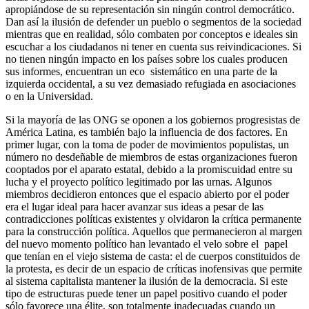
apropiándose de su representación sin ningún control democrático.
Dan así la ilusión de defender un pueblo o segmentos de la sociedad
mientras que en realidad, sólo combaten por conceptos e ideales sin
escuchar a los ciudadanos ni tener en cuenta sus reivindicaciones. Si
no tienen ningún impacto en los países sobre los cuales producen
sus informes, encuentran un eco sistemático en una parte de la
izquierda occidental, a su vez demasiado refugiada en asociaciones
o en la Universidad.
Si la mayoría de las ONG se oponen a los gobiernos progresistas de
América Latina, es también bajo la influencia de dos factores. En
primer lugar, con la toma de poder de movimientos populistas, un
número no desdeñable de miembros de estas organizaciones fueron
cooptados por el aparato estatal, debido a la promiscuidad entre su
lucha y el proyecto político legitimado por las urnas. Algunos
miembros decidieron entonces que el espacio abierto por el poder
era el lugar ideal para hacer avanzar sus ideas a pesar de las
contradicciones políticas existentes y olvidaron la crítica permanente
para la construcción política. Aquellos que permanecieron al margen
del nuevo momento político han levantado el velo sobre el papel
que tenían en el viejo sistema de casta: el de cuerpos constituidos de
la protesta, es decir de un espacio de críticas inofensivas que permite
al sistema capitalista mantener la ilusión de la democracia. Si este
tipo de estructuras puede tener un papel positivo cuando el poder
sólo favorece una élite, son totalmente inadecuadas cuando un