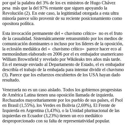
por qué la palabra del 3% de los ex ministros de Hugo Chávez
pesa más que la del 97% restante que siguen apoyando la
Revolución (2). En este caso, la legitimidad otorgada a esta ultra
minoría parece sólo provenir de su reciente posicionamiento como
opositora política.
Esta invocación permanente del « chavismo crítico» no es el fruto
de la casualidad. Sistemáticamente retransmitido por los medios de
comunicación dominantes o incluso por los líderes de la oposición,
la eclosión mediática del « chavismo crítico» parece hacer eco al
memorándum elaborado en 2006 por el ex embajador usamericano
William Brownfield y revelado por Wikileaks tres años más tarde.
En el mensaje enviado al Departamento de Estado, el ex embajador
describía el trabajo de la embajada para intentar dividir el chavismo
(3). Parece que los esfuerzos encubiertos de los USA hayan dado
resultado.
Venezuela no es un caso aislado. Todos los gobiernos progresistas
de América Latina tienen una oposición llamada de izquierda.
Rechazados mayoritariamente por los pueblo de sus países, el Psol
en Brasil (1,55%), los Verdes en Bolivia (2,69%), El Frente de
Izquierda en Argentina (3,43%), o la Unidad plurinacional de las
izquierdas en Ecuador (3,23%) tienen un eco mediático
desproporcionado con su falta de representatividad popular.