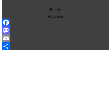
Estados Unidos
Boletín
Europa
Apoyanos
Oriente Medio
Facebook
Norte-Sur
Mastodon
Sociedad
Email
Ojo con los medios
Compartir
La otra historia