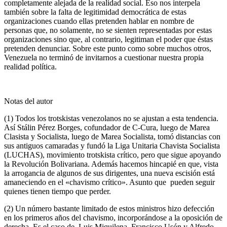
completamente alejada de la realidad social. Eso nos interpela
también sobre la falta de legitimidad democrática de estas
organizaciones cuando ellas pretenden hablar en nombre de
personas que, no solamente, no se sienten representadas por estas
organizaciones sino que, al contrario, legitiman el poder que éstas
pretenden denunciar. Sobre este punto como sobre muchos otros,
Venezuela no terminó de invitarnos a cuestionar nuestra propia
realidad política.
Notas del autor
(1) Todos los trotskistas venezolanos no se ajustan a esta tendencia.
Así Stálin Pérez Borges, cofundador de C-Cura, luego de Marea
Clasista y Socialista, luego de Marea Socialista, tomó distancias con
sus antiguos camaradas y fundó la Liga Unitaria Chavista Socialista
(LUCHAS), movimiento trotskista crítico, pero que sigue apoyando
la Revolución Bolivariana. Además hacemos hincapié en que, vista
la arrogancia de algunos de sus dirigentes, una nueva escisión está
amaneciendo en el «chavismo crítico». Asunto que pueden seguir
quienes tienen tiempo que perder.
(2) Un número bastante limitado de estos ministros hizo defección
en los primeros años del chavismo, incorporándose a la oposición de
derecha. Es el caso de Luis Miquilena, Francisco Usón y Alfredo