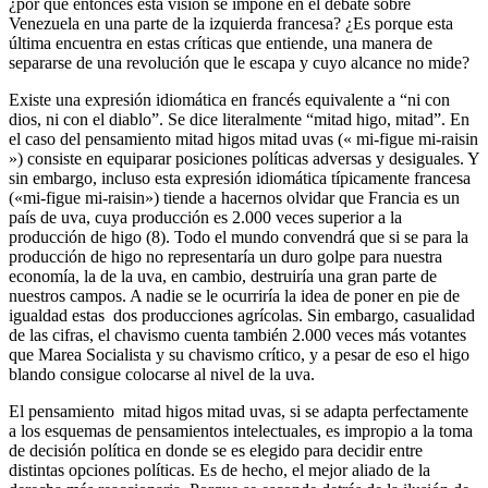
¿por qué entonces esta visión se impone en el debate sobre
Venezuela en una parte de la izquierda francesa? ¿Es porque esta
última encuentra en estas críticas que entiende, una manera de
separarse de una revolución que le escapa y cuyo alcance no mide?
Existe una expresión idiomática en francés equivalente a “ni con
dios, ni con el diablo”. Se dice literalmente “mitad higo, mitad”. En
el caso del pensamiento mitad higos mitad uvas (« mi-figue mi-raisin
») consiste en equiparar posiciones políticas adversas y desiguales. Y
sin embargo, incluso esta expresión idiomática típicamente francesa
(«mi-figue mi-raisin») tiende a hacernos olvidar que Francia es un
país de uva, cuya producción es 2.000 veces superior a la
producción de higo (8). Todo el mundo convendrá que si se para la
producción de higo no representaría un duro golpe para nuestra
economía, la de la uva, en cambio, destruiría una gran parte de
nuestros campos. A nadie se le ocurriría la idea de poner en pie de
igualdad estas dos producciones agrícolas. Sin embargo, casualidad
de las cifras, el chavismo cuenta también 2.000 veces más votantes
que Marea Socialista y su chavismo crítico, y a pesar de eso el higo
blando consigue colocarse al nivel de la uva.
El pensamiento mitad higos mitad uvas, si se adapta perfectamente
a los esquemas de pensamientos intelectuales, es impropio a la toma
de decisión política en donde se es elegido para decidir entre
distintas opciones políticas. Es de hecho, el mejor aliado de la