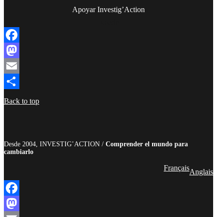
Apoyar Investig’Action
boletín
Facebook
Mastodon
Email
Compartir
Back to top
Desde 2004, INVESTIG’ACTION /
Comprender el mundo para
cambiarlo
Français
Anglais
Facebook