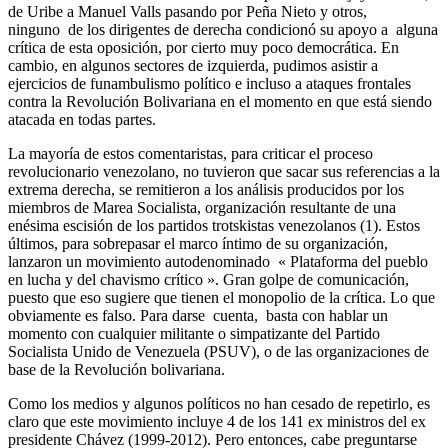
de Uribe a Manuel Valls pasando por Peña Nieto y otros,
ninguno de los dirigentes de derecha condicionó su apoyo a alguna
crítica de esta oposición, por cierto muy poco democrática. En
cambio, en algunos sectores de izquierda, pudimos asistir a
ejercicios de funambulismo político e incluso a ataques frontales
contra la Revolución Bolivariana en el momento en que está siendo
atacada en todas partes.
La mayoría de estos comentaristas, para criticar el proceso
revolucionario venezolano, no tuvieron que sacar sus referencias a la
extrema derecha, se remitieron a los análisis producidos por los
miembros de Marea Socialista, organización resultante de una
enésima escisión de los partidos trotskistas venezolanos (1). Estos
últimos, para sobrepasar el marco íntimo de su organización,
lanzaron un movimiento autodenominado « Plataforma del pueblo
en lucha y del chavismo crítico ». Gran golpe de comunicación,
puesto que eso sugiere que tienen el monopolio de la crítica. Lo que
obviamente es falso. Para darse cuenta, basta con hablar un
momento con cualquier militante o simpatizante del Partido
Socialista Unido de Venezuela (PSUV), o de las organizaciones de
base de la Revolución bolivariana.
Como los medios y algunos políticos no han cesado de repetirlo, es
claro que este movimiento incluye 4 de los 141 ex ministros del ex
presidente Chávez (1999-2012). Pero entonces, cabe preguntarse