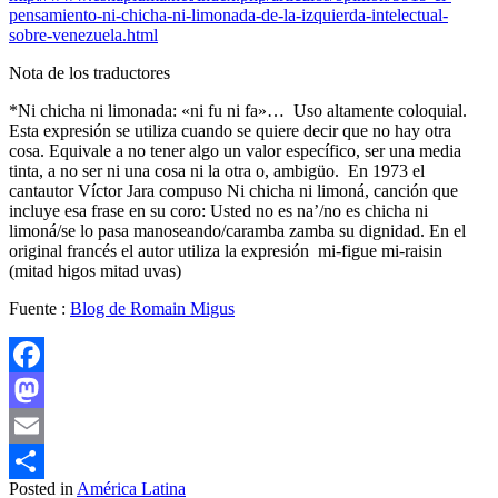
pensamiento-ni-chicha-ni-limonada-de-la-izquierda-intelectual-
sobre-venezuela.html
Nota de los traductores
*Ni chicha ni limonada: «ni fu ni fa»… Uso altamente coloquial.
Esta expresión se utiliza cuando se quiere decir que no hay otra
cosa. Equivale a no tener algo un valor específico, ser una media
tinta, a no ser ni una cosa ni la otra o, ambigüo. En 1973 el
cantautor Víctor Jara compuso Ni chicha ni limoná, canción que
incluye esa frase en su coro: Usted no es na’/no es chicha ni
limoná/se lo pasa manoseando/caramba zamba su dignidad. En el
original francés el autor utiliza la expresión mi-figue mi-raisin
(mitad higos mitad uvas)
Fuente :
Blog de Romain Migus
Facebook
Mastodon
Email
Posted in
América Latina
Compartir