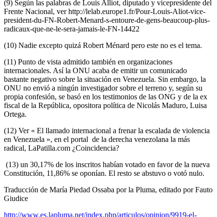
(9) Según las palabras de Louis Alliot, diputado y vicepresidente del
Frente Nacional, ver http://lelab.europe1.fr/Pour-Louis-Aliot-vice-
president-du-FN-Robert-Menard-s-entoure-de-gens-beaucoup-plus-
radicaux-que-ne-le-sera-jamais-le-FN-14422
(10) Nadie excepto quizá Robert Ménard pero este no es el tema.
(11) Punto de vista admitido también en organizaciones
internacionales. Así la ONU acaba de emitir un comunicado
bastante negativo sobre la situación en Venezuela. Sin embargo, la
ONU no envió a ningún investigador sobre el terreno y, según su
propia confesión, se basó en los testimonios de las ONG y de la ex
fiscal de la República, opositora política de Nicolás Maduro, Luisa
Ortega.
(12) Ver « El llamado internacional a frenar la escalada de violencia
en Venezuela », en el portal de la derecha venezolana la más
radical, LaPatilla.com ¿Coincidencia?
(13) un 30,17% de los inscritos habían votado en favor de la nueva
Constitución, 11,86% se oponían. El resto se abstuvo o votó nulo.
Traducción de María Piedad Ossaba por la Pluma, editado por Fauto
Giudice
http://www.es.lapluma.net/index.php/articulos/opinion/9919-el-