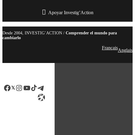
Apoyar Investig’Action
boletín
Desde 2004, INVESTIG’ACTION /
Comprender el mundo para
cambiarlo
Français
Anglais
Facebook
LinkedIn
Instagram
YouTube
TikTok
Telegram
Enlace