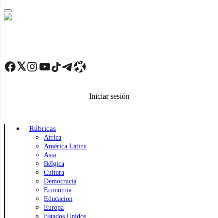
Skip
to
main
content
Facebook
Twitter
Instagram
YouTube
TikTok
Telegram
Enlace
Iniciar sesión
Rúbricas
Africa
América Latina
Asia
Bélgica
Cultura
Democracia
Economia
Educacion
Europa
Estados Unidos