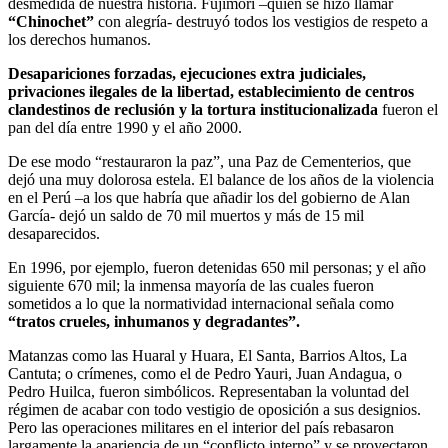
desmedida de nuestra historia. Fujimori –quien se hizo llamar
“Chinochet”
con alegría- destruyó todos los vestigios de respeto a
los derechos humanos.
Desapariciones forzadas, ejecuciones extra judiciales,
privaciones ilegales de la libertad, establecimiento de centros
clandestinos de reclusión y la tortura institucionalizada
fueron el
pan del día entre 1990 y el año 2000.
De ese modo “restauraron la paz”, una Paz de Cementerios, que
dejó una muy dolorosa estela. El balance de los años de la violencia
en el Perú –a los que habría que añadir los del gobierno de Alan
García- dejó un saldo de 70 mil muertos y más de 15 mil
desaparecidos.
En 1996, por ejemplo, fueron detenidas 650 mil personas; y el año
siguiente 670 mil; la inmensa mayoría de las cuales fueron
sometidos a lo que la normatividad internacional señala como
“tratos crueles, inhumanos y degradantes”.
Matanzas como las Huaral y Huara, El Santa, Barrios Altos, La
Cantuta; o crímenes, como el de Pedro Yauri, Juan Andagua, o
Pedro Huilca, fueron simbólicos. Representaban la voluntad del
régimen de acabar con todo vestigio de oposición a sus designios.
Pero las operaciones militares en el interior del país rebasaron
largamente la apariencia de un “conflicto interno” y se proyectaron