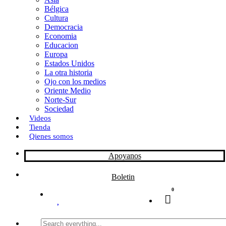
Bélgica
k
o
a
Cultura
Democracia
n
r
Economia
Educacion
t
Europa
Estados Unidos
i
La otra historia
r
Ojo con los medios
Oriente Medio
Norte-Sur
Sociedad
Videos
Tienda
Qienes somos
Apoyanos
Boletin
0
Search