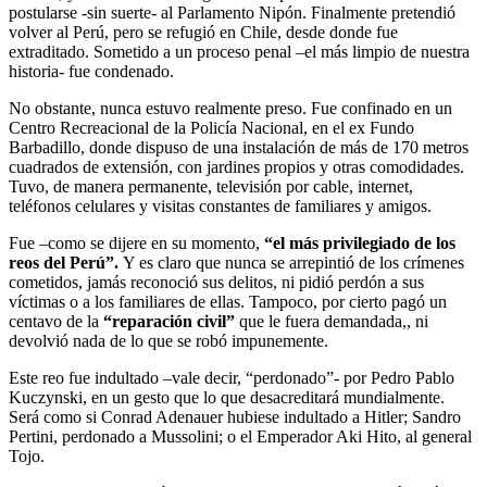
postularse -sin suerte- al Parlamento Nipón. Finalmente pretendió
volver al Perú, pero se refugió en Chile, desde donde fue
extraditado. Sometido a un proceso penal –el más limpio de nuestra
historia- fue condenado.
No obstante, nunca estuvo realmente preso. Fue confinado en un
Centro Recreacional de la Policía Nacional, en el ex Fundo
Barbadillo, donde dispuso de una instalación de más de 170 metros
cuadrados de extensión, con jardines propios y otras comodidades.
Tuvo, de manera permanente, televisión por cable, internet,
teléfonos celulares y visitas constantes de familiares y amigos.
Fue –como se dijere en su momento,
“el más privilegiado de los
reos del Perú”.
Y es claro que nunca se arrepintió de los crímenes
cometidos, jamás reconoció sus delitos, ni pidió perdón a sus
víctimas o a los familiares de ellas. Tampoco, por cierto pagó un
centavo de la
“reparación civil”
que le fuera demandada,, ni
devolvió nada de lo que se robó impunemente.
Este reo fue indultado –vale decir, “perdonado”- por Pedro Pablo
Kuczynski, en un gesto que lo que desacreditará mundialmente.
Será como si Conrad Adenauer hubiese indultado a Hitler; Sandro
Pertini, perdonado a Mussolini; o el Emperador Aki Hito, al general
Tojo.