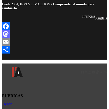
Desde 2004, INVESTIG’ACTION /
Comprender el mundo para
cambiarlo
Français
Anglais
Facebook
Mastodon
Email
Compartir
Facebook
LinkedIn
Instagram
YouTube
TikTok
Teleg
Enl
RÚBRICAS
Tienda
Africa