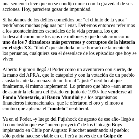
una sentencia leve que no se condijo nunca con la gravedad de sus
acciones. Hoy, pareciera gozar de impunidad.
Si hablamos de los delitos cometidos por “el chinito de la yuca”
tendríamos muchas páginas por llenar. Debemos entonces referirnos
a los acontecimientos esenciales de la vida peruana, los que
lo descalificaron ante los ojos de millones y que lo situaron como
uno de los 7 dictadores más perversos y corruptos de la historia
en el siglo XX,
“título” que sin duda no se borrará de la mente de
los peruanos, cualquiera sea el desenlace de los episodios que hoy se
viven.
Alberto Fujimori llegó al Poder como un aventurero con suerte, de
la mano del APRA, que lo catapultó y con la votación de un pueblo
asustado ante la amenaza de un brutal “ajuste” neoliberal que
finalmente, él mismo implementó. Lo primero que hizo –aun antes
de asumir la jefatura del Estado en junio de 1990- fue
venderse al
Fondo Monetario, al Banco Mundial
y a los organismos
financieros internacionales, que le ofertaron el oro y el moro a
cambio que aplicara el
“modelo”
neoliberal.
Ya en el Poder, -y luego del Fujishock de agosto de ese año- llegó a
la conclusión que ese “nuevo proyecto” de los Chicago Boys
implantado en Chile por Augusto Pinochet asesinando al pueblo;
sólo podría hacerse viable en el Perú a través de un
Golpe de