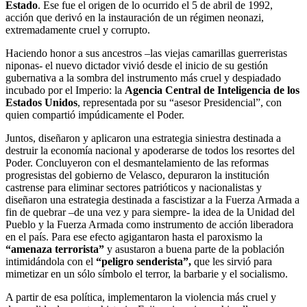
Estado
. Ese fue el origen de lo ocurrido el 5 de abril de 1992,
acción que derivó en la instauración de un régimen neonazi,
extremadamente cruel y corrupto.
Haciendo honor a sus ancestros –las viejas camarillas guerreristas
niponas- el nuevo dictador vivió desde el inicio de su gestión
gubernativa a la sombra del instrumento más cruel y despiadado
incubado por el Imperio: la
Agencia Central de Inteligencia de los
Estados Unidos
, representada por su “asesor Presidencial”, con
quien compartió impúdicamente el Poder.
Juntos, diseñaron y aplicaron una estrategia siniestra destinada a
destruir la economía nacional y apoderarse de todos los resortes del
Poder. Concluyeron con el desmantelamiento de las reformas
progresistas del gobierno de Velasco, depuraron la institución
castrense para eliminar sectores patrióticos y nacionalistas y
diseñaron una estrategia destinada a fascistizar a la Fuerza Armada a
fin de quebrar –de una vez y para siempre- la idea de la Unidad del
Pueblo y la Fuerza Armada como instrumento de acción liberadora
en el país. Para ese efecto agigantaron hasta el paroxismo la
“amenaza terrorista”
y asustaron a buena parte de la población
intimidándola con el
“peligro senderista”,
que les sirvió para
mimetizar en un sólo símbolo el terror, la barbarie y el socialismo.
A partir de esa política, implementaron la violencia más cruel y