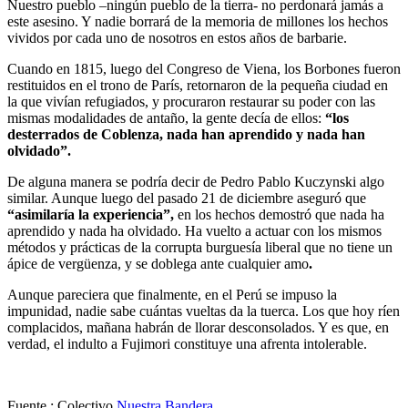
Nuestro pueblo –ningún pueblo de la tierra- no perdonará jamás a
este asesino. Y nadie borrará de la memoria de millones los hechos
vividos por cada uno de nosotros en estos años de barbarie.
Cuando en 1815, luego del Congreso de Viena, los Borbones fueron
restituidos en el trono de París, retornaron de la pequeña ciudad en
la que vivían refugiados, y procuraron restaurar su poder con las
mismas modalidades de antaño, la gente decía de ellos:
“los
desterrados de Coblenza, nada han aprendido y nada han
olvidado”.
De alguna manera se podría decir de Pedro Pablo Kuczynski algo
similar. Aunque luego del pasado 21 de diciembre aseguró que
“asimilaría la experiencia”,
en los hechos demostró que nada ha
aprendido y nada ha olvidado. Ha vuelto a actuar con los mismos
métodos y prácticas de la corrupta burguesía liberal que no tiene un
ápice de vergüenza, y se doblega ante cualquier amo
.
Aunque pareciera que finalmente, en el Perú se impuso la
impunidad, nadie sabe cuántas vueltas da la tuerca. Los que hoy ríen
complacidos, mañana habrán de llorar desconsolados. Y es que, en
verdad, el indulto a Fujimori constituye una afrenta intolerable.
Fuente : Colectivo
Nuestra Bandera