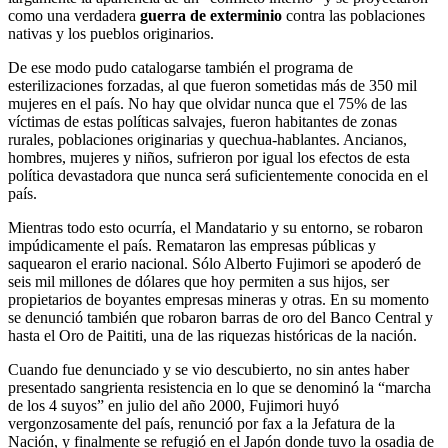
como una verdadera
guerra de exterminio
contra las poblaciones
nativas y los pueblos originarios.
De ese modo pudo catalogarse también el programa de
esterilizaciones forzadas, al que fueron sometidas más de 350 mil
mujeres en el país. No hay que olvidar nunca que el 75% de las
víctimas de estas políticas salvajes, fueron habitantes de zonas
rurales, poblaciones originarias y quechua-hablantes. Ancianos,
hombres, mujeres y niños, sufrieron por igual los efectos de esta
política devastadora que nunca será suficientemente conocida en el
país.
Mientras todo esto ocurría, el Mandatario y su entorno, se robaron
impúdicamente el país. Remataron las empresas públicas y
saquearon el erario nacional. Sólo Alberto Fujimori se apoderó de
seis mil millones de dólares que hoy permiten a sus hijos, ser
propietarios de boyantes empresas mineras y otras. En su momento
se denunció también que robaron barras de oro del Banco Central y
hasta el Oro de Paititi, una de las riquezas históricas de la nación.
Cuando fue denunciado y se vio descubierto, no sin antes haber
presentado sangrienta resistencia en lo que se denominó la “marcha
de los 4 suyos” en julio del año 2000, Fujimori huyó
vergonzosamente del país, renunció por fax a la Jefatura de la
Nación, y finalmente se refugió en el Japón donde tuvo la osadia de