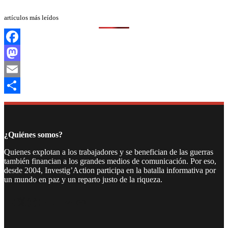
artículos más leídos
Facebook
Mastodon
Email
Compartir
¿Quiénes somos?
Quienes explotan a los trabajadores y se benefician de las guerras
también financian a los grandes medios de comunicación. Por eso,
desde 2004, Investig’Action participa en la batalla informativa por
un mundo en paz y un reparto justo de la riqueza.
Facebook
Twitter
Instagram
YouTube
TikTok
Telegram
Enlace