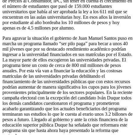
de Precios al Consumidor, IPC, sin tener en cuenta el crecimiento en
el número de estudiantes que pasó de 159.000 estudiantes
universitarios que había al ser aprobada la ley a los 611 mil que se
encuentran en las aulas universitarias hoy. En esos años la inversión
por estudiante al año bordeaba los 10 millones de pesos y hoy
apenas es de 4.5 millones por alumno.
Para agravar la situación el gobierno de Juan Manuel Santos puso en
marcha un programa llamado “ser pilo paga” para becar a unos 40
mil jóvenes que por su destacado rendimiento académico podrían
ingresar a la universidad financiados en sus matrículas por el Estado.
La mayor parte de ellos escogieron las universidades privadas. El
programa tiene un costo de cerca de 800 mil millones de pesos
anuales. Por esta vía van a financiar la educación y las costosas
matriculas de las universidades privadas debilitando el
financiamiento de las universidades públicas que con estos recursos
podrían aumentar de manera significativa los cupos para los jóvenes
provenientes principalmente de los sectores populares. En la reciente
campaña electoral con la excepción del candidato Iván Duque todos
los demás candidatos cuestionaron el programa y prometieron
acabarlo garantizando que los actuales beneficiarios del programa
terminaran sus estudios lo que le cuesta al erario unos 3.2 billones de
pesos a futuro. Llegado al gobierno y ante la crisis financiera de la
educación superior pública Duque ha señalado que reformara este
programa sin que hasta ahora haya presentado la reforma que