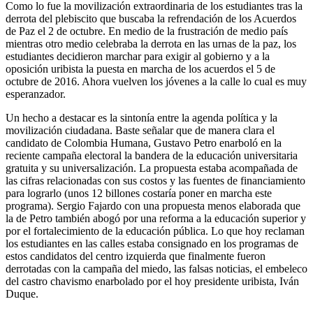
Como lo fue la movilización extraordinaria de los estudiantes tras la
derrota del plebiscito que buscaba la refrendación de los Acuerdos
de Paz el 2 de octubre. En medio de la frustración de medio país
mientras otro medio celebraba la derrota en las urnas de la paz, los
estudiantes decidieron marchar para exigir al gobierno y a la
oposición uribista la puesta en marcha de los acuerdos el 5 de
octubre de 2016. Ahora vuelven los jóvenes a la calle lo cual es muy
esperanzador.
Un hecho a destacar es la sintonía entre la agenda política y la
movilización ciudadana. Baste señalar que de manera clara el
candidato de Colombia Humana, Gustavo Petro enarboló en la
reciente campaña electoral la bandera de la educación universitaria
gratuita y su universalización. La propuesta estaba acompañada de
las cifras relacionadas con sus costos y las fuentes de financiamiento
para lograrlo (unos 12 billones costaría poner en marcha este
programa). Sergio Fajardo con una propuesta menos elaborada que
la de Petro también abogó por una reforma a la educación superior y
por el fortalecimiento de la educación pública. Lo que hoy reclaman
los estudiantes en las calles estaba consignado en los programas de
estos candidatos del centro izquierda que finalmente fueron
derrotadas con la campaña del miedo, las falsas noticias, el embeleco
del castro chavismo enarbolado por el hoy presidente uribista, Iván
Duque.