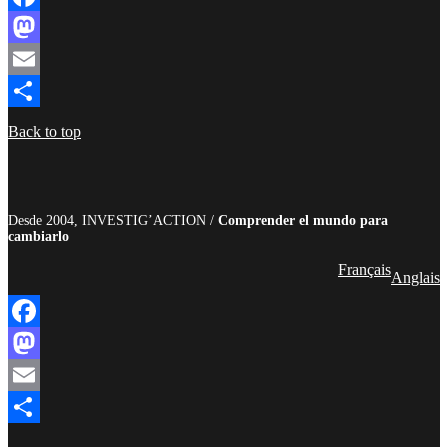
Facebook
Mastodon
Email
Compartir
Back to top
Desde 2004, INVESTIG’ACTION /
Comprender el mundo para
cambiarlo
Français
Anglais
Facebook
Mastodon
Email
Compartir