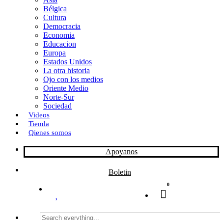
Bélgica
k
o
a
Cultura
Democracia
n
r
Economia
Educacion
t
Europa
Estados Unidos
i
La otra historia
r
Ojo con los medios
Oriente Medio
Norte-Sur
Sociedad
Videos
Tienda
Qienes somos
Apoyanos
Boletin
0
Search