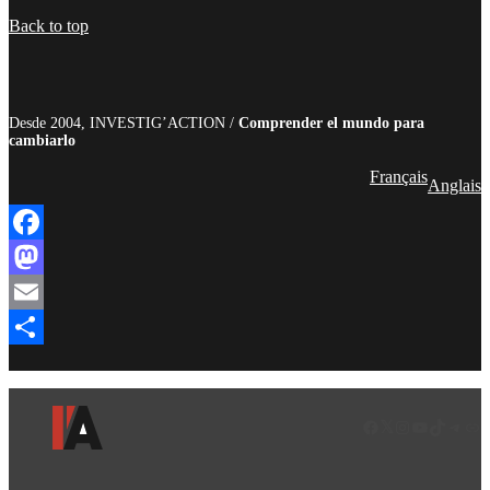
Compartir
Back to top
Desde 2004, INVESTIG’ACTION /
Comprender el mundo para
cambiarlo
Français
Anglais
Facebook
Mastodon
Email
Compartir
Facebook
LinkedIn
Instagram
YouTube
TikTok
Teleg
Enl