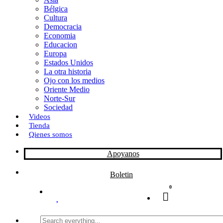
Bélgica
k
o
a
Cultura
Democracia
n
r
Economia
Educacion
t
Europa
Estados Unidos
i
La otra historia
r
Ojo con los medios
Oriente Medio
Norte-Sur
Sociedad
Videos
Tienda
Qienes somos
Apoyanos
Boletin
0
Search