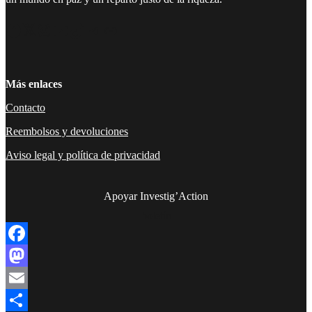
Facebook
Twitter
Instagram
YouTube
TikTok
Telegram
Enlace
Más enlaces
Contacto
Reembolsos y devoluciones
Aviso legal y política de privacidad
Apoyar Investig’Action
boletín
Facebook
Mastodon
Email