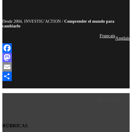
Desde 2004, INVESTIG’ACTION /
Comprender el mundo para
cambiarlo
Français
Anglais
Facebook
Mastodon
Email
Compartir
Facebook
LinkedIn
Instagram
YouTube
TikTok
Teleg
Enl
RÚBRICAS