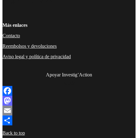
Facebook
Twitter
Instagram
YouTube
TikTok
Telegram
Enlace
Más enlaces
Contacto
Reembolsos y devoluciones
Aviso legal y política de privacidad
Apoyar Investig’Action
boletín
Facebook
Mastodon
Email
Compartir
Back to top