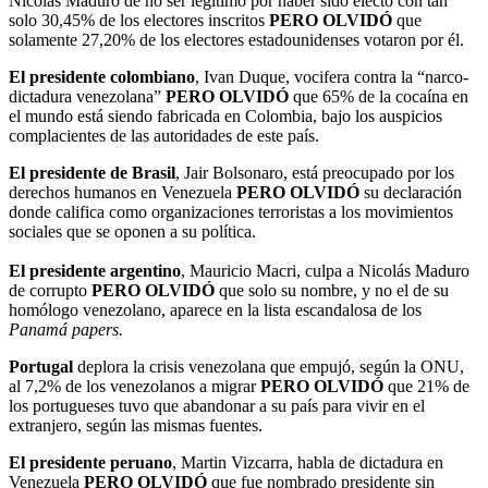
Nicolás Maduro de no ser legítimo por haber sido electo con tan
solo 30,45% de los electores inscritos
PERO OLVIDÓ
que
solamente 27,20% de los electores estadounidenses votaron por él.
El presidente colombiano
, Ivan Duque, vocifera contra la “narco-
dictadura venezolana”
PERO OLVIDÓ
que 65% de la cocaína en
el mundo está siendo fabricada en Colombia, bajo los auspicios
complacientes de las autoridades de este país.
El presidente de Brasil
, Jair Bolsonaro, está preocupado por los
derechos humanos en Venezuela
PERO OLVIDÓ
su declaración
donde califica como organizaciones terroristas a los movimientos
sociales que se oponen a su política.
El presidente argentino
, Mauricio Macri, culpa a Nicolás Maduro
de corrupto
PERO OLVIDÓ
que solo su nombre, y no el de su
homólogo venezolano, aparece en la lista escandalosa de los
Panamá papers.
Portugal
deplora la crisis venezolana que empujó, según la ONU,
al 7,2% de los venezolanos a migrar
PERO OLVIDÓ
que 21% de
los portugueses tuvo que abandonar a su país para vivir en el
extranjero, según las mismas fuentes.
El presidente peruano
, Martin Vizcarra, habla de dictadura en
Venezuela
PERO OLVIDÓ
que fue nombrado presidente sin