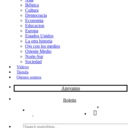
Bélgica
k
o
a
Cultura
Democracia
n
r
Economia
Educacion
t
Europa
Estados Unidos
i
La otra historia
r
Ojo con los medios
Oriente Medio
Norte-Sur
Sociedad
Videos
Tienda
Qienes somos
Apoyanos
Boletin
0
Search